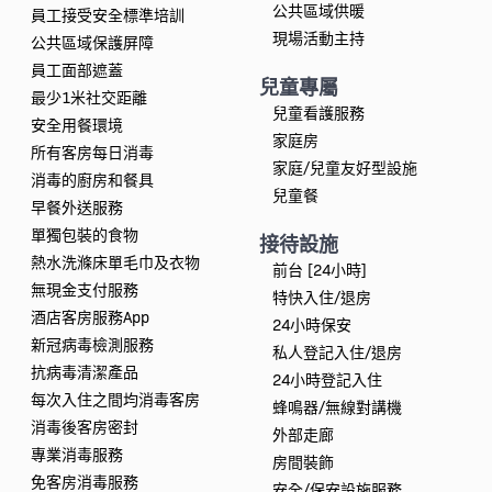
公共區域供暖
員工接受安全標準培訓
現場活動主持
公共區域保護屏障
員工面部遮蓋
兒童專屬
最少1米社交距離
兒童看護服務
安全用餐環境
家庭房
所有客房每日消毒
家庭/兒童友好型設施
消毒的廚房和餐具
兒童餐
早餐外送服務
單獨包裝的食物
接待設施
熱水洗滌床單毛巾及衣物
前台 [24小時]
無現金支付服務
特快入住/退房
酒店客房服務App
24小時保安
新冠病毒檢測服務
私人登記入住/退房
抗病毒清潔產品
24小時登記入住
每次入住之間均消毒客房
蜂鳴器/無線對講機
消毒後客房密封
外部走廊
專業消毒服務
房間裝飾
免客房消毒服務
安全/保安設施服務