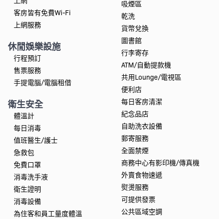
上網
吸煙區
客房皆有免費Wi-Fi
乾洗
上網服務
貨幣兌換
圖書館
休閒娛樂設施
行李寄存
行程預訂
ATM/自動提款機
售票服務
共用Lounge/電視區
手提電腦/電腦租借
便利店
每日客房清潔
衛生安全
紀念品店
體溫計
自助洗衣設備
每日消毒
郵寄服務
值班醫生/護士
全面禁煙
急救包
商務中心有影印機/傳真機
免費口罩
外賣食物速遞
消毒洗手液
熨燙服務
衛生證明
可提供發票
消毒設備
公共區域空調
為住客和員工量度體溫