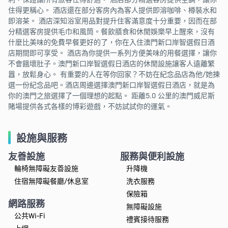
住得更稱心。 酒店還在部分客房內為客人提供即溶咖啡、樽裝水和
即溶茶。 酒店深知浴室用品對提升住客滿意度十分重要，因而在部
分精選客房提供毛巾和風筒。餐飲膳食和休閒娛樂早上醒來，沒有
什麼比美味的免費早餐更好的了，你在入住澳門新口岸智選假日酒
店期間即可享受。 酒店為你提供一系列方便美味的用餐選擇，讓你
不會餓壞肚子。澳門新口岸智選假日酒店的休閒設施讓客人遠離繁
囂，放鬆身心。 有重要的人在等你回家？不妨在紀念品店為他/她揀
選一份紀念品吧。酒店周邊選擇澳門新口岸智選假日酒店，就是為
你的澳門之旅選擇了一個理想的起點。 距離5.0 公里的澳門威尼斯
賭場提供各式各樣的博彩遊戲，不妨試試你的運氣。
設施與服務
友善設施
服務與便利設施
輪椅無障礙友善設施
升降機
住宿無障礙餐廳/休息室
洗衣服務
保險箱
網路服務
無障礙設施
公共Wi-Fi
禮賓接待服務