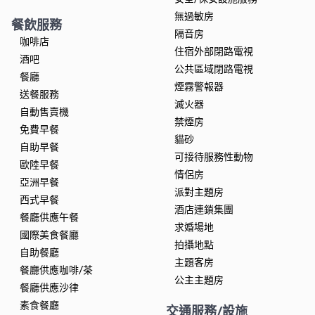
無過敏房
餐飲服務
隔音房
咖啡店
住宿外部閉路電視
酒吧
公共區域閉路電視
餐廳
煙霧警報器
送餐服務
滅火器
自動售賣機
禁煙房
免費早餐
貓砂
自助早餐
可接待服務性動物
歐陸早餐
情侶房
亞洲早餐
派對主題房
西式早餐
酒店連鎖集團
餐廳供應午餐
求婚場地
國際美食餐廳
拍攝地點
自助餐廳
主題客房
餐廳供應咖啡/茶
公主主題房
餐廳供應沙律
素食餐廳
交通服務/設施