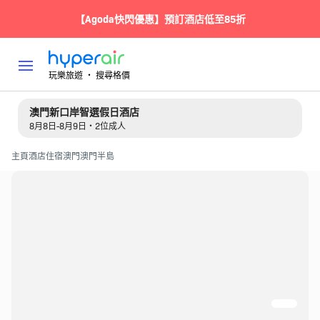
【Agoda快閃優惠】預訂酒店低至85折
玩樂旅遊 ‧ 搜尋格價
澳門新口岸智選假日酒店
8月8日-8月9日・2位成人
主頁
酒店住宿
澳門
澳門半島