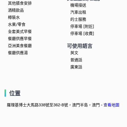
其他膳食安排
機場接送
酒精飲品
汽車出租
樽裝水
的士服務
水果/零食
停車場 [附近]
全套美式早餐
停車場 [收費]
餐廳供應早餐
可使用語言
亞洲美食餐廳
餐廳供應湯
英文
普通話
廣東話
位置
羅理基博士大馬路338號至362-B號，澳門半島，澳門 -
查看地圖