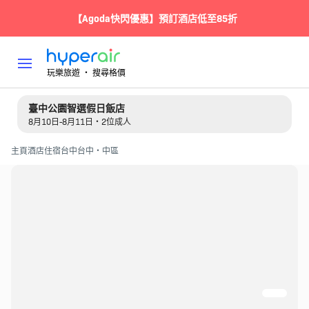
【Agoda快閃優惠】預訂酒店低至85折
玩樂旅遊 ‧ 搜尋格價
臺中公園智選假日飯店
8月10日-8月11日・2位成人
主頁
酒店住宿
台中
台中・中區