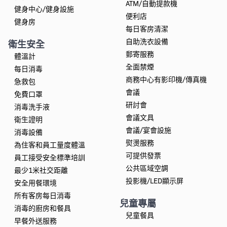
ATM/自動提款機
健身中心/健身設施
便利店
健身房
每日客房清潔
自助洗衣設備
衛生安全
郵寄服務
體溫計
全面禁煙
每日消毒
商務中心有影印機/傳真機
急救包
會議
免費口罩
研討會
消毒洗手液
會議文具
衛生證明
會議/宴會設施
消毒設備
熨燙服務
為住客和員工量度體溫
可提供發票
員工接受安全標準培訓
公共區域空調
最少1米社交距離
投影機/LED顯示屏
安全用餐環境
所有客房每日消毒
兒童專屬
消毒的廚房和餐具
兒童餐具
早餐外送服務