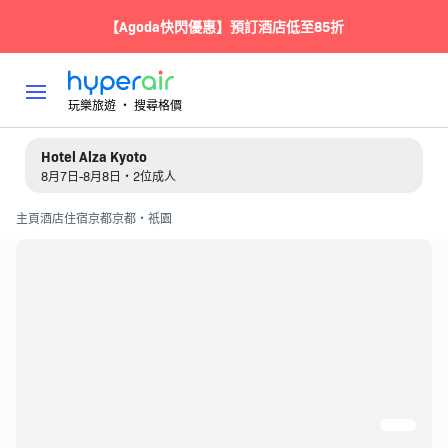
【Agoda快閃優惠】預訂酒店低至85折
玩樂旅遊 ‧ 搜尋格價
Hotel Alza Kyoto
8月7日-8月8日・2位成人
主頁
酒店住宿
京都
京都・祇園