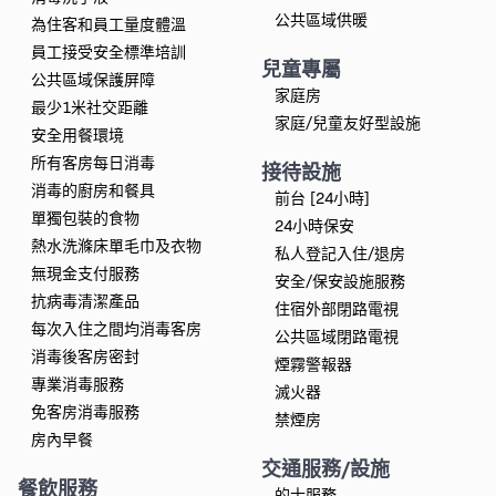
公共區域供暖
為住客和員工量度體溫
員工接受安全標準培訓
兒童專屬
公共區域保護屏障
家庭房
最少1米社交距離
家庭/兒童友好型設施
安全用餐環境
所有客房每日消毒
接待設施
消毒的廚房和餐具
前台 [24小時]
單獨包裝的食物
24小時保安
熱水洗滌床單毛巾及衣物
私人登記入住/退房
無現金支付服務
安全/保安設施服務
抗病毒清潔產品
住宿外部閉路電視
每次入住之間均消毒客房
公共區域閉路電視
消毒後客房密封
煙霧警報器
專業消毒服務
滅火器
免客房消毒服務
禁煙房
房內早餐
交通服務/設施
餐飲服務
的士服務