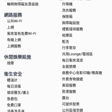
輪椅無障礙友善設施
升降機
洗衣服務
網路服務
保險箱
公共Wi-Fi
無障礙設施
上網
禮賓接待服務
客房皆有免費Wi-Fi
吸煙區
有線上網
乾洗
上網服務
行李寄存
共用Lounge/電視區
休閒娛樂設施
每日客房清潔
按摩
全面禁煙
商務中心有影印機/傳真機
衛生安全
外賣食物速遞
體溫計
美容服務
每日消毒
熨燙服務
值班醫生/護士
露台
急救包
可提供發票
免費口罩
公共區域空調
消毒洗手液