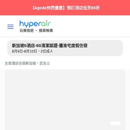
【Agoda快閃優惠】預訂酒店低至85折
玩樂旅遊 ‧ 搜尋格價
新加坡G酒店-SG清潔認證-獲准宅度假住宿
8月9日-8月10日・2位成人
主頁
酒店住宿
新加坡・武吉士