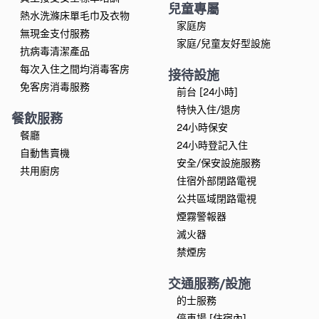
兒童專屬
熱水洗滌床單毛巾及衣物
家庭房
無現金支付服務
家庭/兒童友好型設施
抗病毒清潔產品
每次入住之間均消毒客房
接待設施
免客房消毒服務
前台 [24小時]
特快入住/退房
餐飲服務
24小時保安
餐廳
24小時登記入住
自動售賣機
安全/保安設施服務
共用廚房
住宿外部閉路電視
公共區域閉路電視
煙霧警報器
滅火器
禁煙房
交通服務/設施
的士服務
停車場 [住宿內]