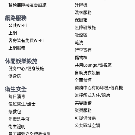
輪椅無障礙友善設施
升降機
洗衣服務
網路服務
保險箱
公共Wi-Fi
無障礙設施
上網
吸煙區
客房皆有免費Wi-Fi
乾洗
上網服務
行李寄存
儲物櫃
休閒娛樂設施
共用Lounge/電視區
健身中心/健身設施
自助洗衣設備
健身房
全面禁煙
商務中心有影印機/傳真機
衛生安全
無接觸式入住/退房
每日消毒
美容服務
值班醫生/護士
熨燙服務
急救包
可提供發票
消毒洗手液
公共區域空調
衛生證明
員工接受安全標準培訓