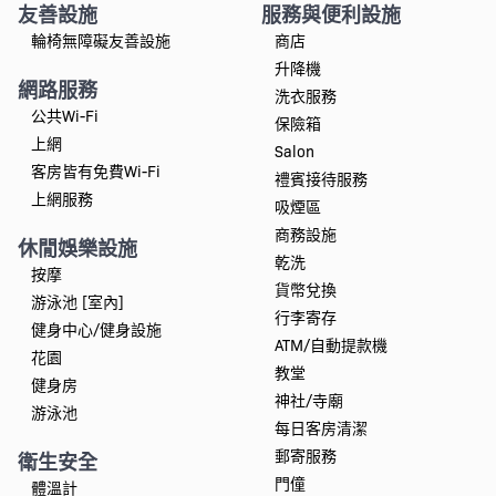
友善設施
服務與便利設施
輪椅無障礙友善設施
商店
升降機
網路服務
洗衣服務
公共Wi-Fi
保險箱
上網
Salon
客房皆有免費Wi-Fi
禮賓接待服務
上網服務
吸煙區
商務設施
休閒娛樂設施
乾洗
按摩
貨幣兌換
游泳池 [室內]
行李寄存
健身中心/健身設施
ATM/自動提款機
花園
教堂
健身房
神社/寺廟
游泳池
每日客房清潔
郵寄服務
衛生安全
門僮
體溫計