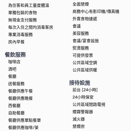
全面禁煙
為住客和員工量度體溫
商務中心有影印機/傳真機
單獨包裝的食物
外賣食物速遞
無現金支付服務
會議
每次入住之間均消毒客房
美容服務
專業消毒服務
會議/宴會設施
房內早餐
熨燙服務
餐飲服務
可提供發票
咖啡店
公共區域空調
酒吧
公共區域供暖
餐廳
接待設施
送餐服務
前台 [24小時]
餐廳供應午餐
24小時保安
餐廳供應晚餐
公共區域閉路電視
西餐廳
煙霧警報器
自助餐廳
滅火器
餐廳供應單點餐單
禁煙房
餐廳供應咖啡/茶