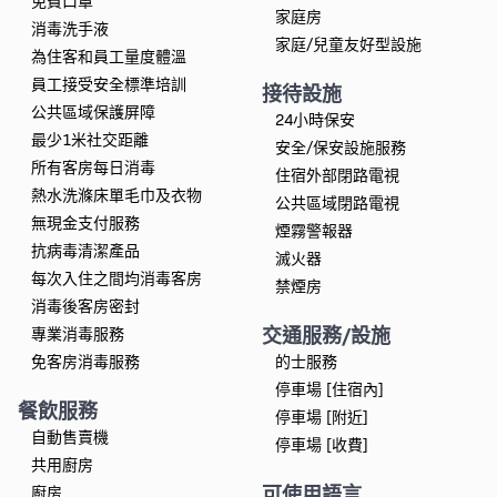
免費口罩
家庭房
消毒洗手液
家庭/兒童友好型設施
為住客和員工量度體溫
員工接受安全標準培訓
接待設施
公共區域保護屏障
24小時保安
最少1米社交距離
安全/保安設施服務
所有客房每日消毒
住宿外部閉路電視
熱水洗滌床單毛巾及衣物
公共區域閉路電視
無現金支付服務
煙霧警報器
抗病毒清潔產品
滅火器
每次入住之間均消毒客房
禁煙房
消毒後客房密封
交通服務/設施
專業消毒服務
免客房消毒服務
的士服務
停車場 [住宿內]
餐飲服務
停車場 [附近]
自動售賣機
停車場 [收費]
共用廚房
可使用語言
廚房