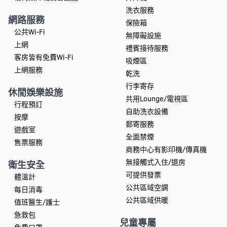
洗衣服務
網路服務
保險箱
公共Wi-Fi
無障礙設施
上網
禮賓接待服務
客房皆有免費Wi-Fi
吸煙區
上網服務
乾洗
行李寄存
休閒娛樂設施
共用Lounge/電視區
行程預訂
自助洗衣設備
按摩
郵寄服務
遊戲室
全面禁煙
售票服務
商務中心有影印機/傳真機
無接觸式入住/退房
衛生安全
可提供發票
體溫計
公共區域空調
每日消毒
公共區域供暖
值班醫生/護士
急救包
兒童專屬