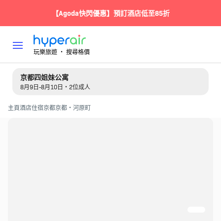
【Agoda快閃優惠】預訂酒店低至85折
玩樂旅遊 ‧ 搜尋格價
京都四姐妹公寓
8月9日-8月10日・2位成人
主頁
酒店住宿
京都
京都・河原町