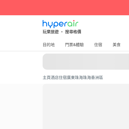
玩樂旅遊 ‧ 搜尋格價
目的地
門票&體驗
住宿
美食
主頁
酒店住宿
廣東
珠海
珠海香洲區