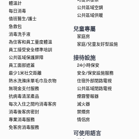
體溫計
公共區域空調
每日消毒
公共區域供暖
值班醫生/護士
急救包
兒童專屬
消毒洗手液
家庭房
為住客和員工量度體溫
家庭/兒童友好型設施
員工接受安全標準培訓
接待設施
公共區域保護屏障
員工面部遮蓋
24小時保安
最少1米社交距離
安全/保安設施服務
熱水洗滌床單毛巾及衣物
住宿外部閉路電視
無現金支付服務
公共區域閉路電視
抗病毒清潔產品
煙霧警報器
每次入住之間均消毒客房
滅火器
消毒後客房密封
禁煙房
專業消毒服務
情侶房
免客房消毒服務
可使用語言