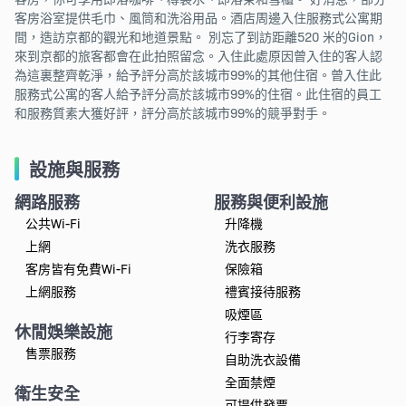
客房浴室提供毛巾、風筒和洗浴用品。酒店周邊入住服務式公寓期
間，造訪京都的觀光和地道景點。 別忘了到訪距離520 米的Gion，
來到京都的旅客都會在此拍照留念。入住此處原因曾入住的客人認
為這裏整齊乾淨，給予評分高於該城市99%的其他住宿。曾入住此
服務式公寓的客人給予評分高於該城市99%的住宿。此住宿的員工
和服務質素大獲好評，評分高於該城市99%的競爭對手。
設施與服務
網路服務
服務與便利設施
公共Wi-Fi
升降機
上網
洗衣服務
客房皆有免費Wi-Fi
保險箱
上網服務
禮賓接待服務
吸煙區
休閒娛樂設施
行李寄存
售票服務
自助洗衣設備
全面禁煙
衛生安全
可提供發票