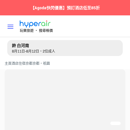
【Agoda快閃優惠】預訂酒店低至85折
玩樂旅遊 ‧ 搜尋格價
鈴 白河南
8月11日-8月12日・2位成人
主頁
酒店住宿
京都
京都・祇園