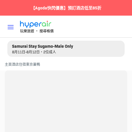
【Agoda快閃優惠】預訂酒店低至85折
玩樂旅遊 ‧ 搜尋格價
Samurai Stay Sugamo-Male Only
8月11日-8月12日・2位成人
主頁
酒店住宿
東京
巢鴨