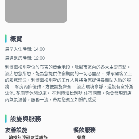
概覽
最早入住時間: 14:00
最遲退房時間: 12:00
利博海松別墅位於布吉的黃金地段，毗鄰市區內的各大主要景點。
酒店想您所想，能為您提供住宿期間的一切必需品。 秉承顧客至上
的服務理念，利博海松別墅的工作人員將為您提供最體貼入微的服
務。 客房內飾優雅，方便設施齊全。 酒店環境寧靜，還設有室外游
泳池, 花園等休閒設施。 在利博海松別墅 住宿期間，你會發現酒店
內氣氛溫馨，服務一流，帶給您賓至如歸的感受。
設施與服務
友善設施
餐飲服務
輪椅無障礙友善設施
餐廳