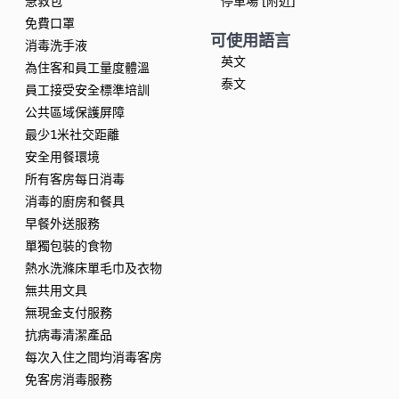
急救包
停車場 [附近]
免費口罩
可使用語言
消毒洗手液
英文
為住客和員工量度體溫
泰文
員工接受安全標準培訓
公共區域保護屏障
最少1米社交距離
安全用餐環境
所有客房每日消毒
消毒的廚房和餐具
早餐外送服務
單獨包裝的食物
熱水洗滌床單毛巾及衣物
無共用文具
無現金支付服務
抗病毒清潔產品
每次入住之間均消毒客房
免客房消毒服務