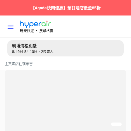
【Agoda快閃優惠】預訂酒店低至85折
玩樂旅遊 ‧ 搜尋格價
利博海松別墅
8月9日-8月10日・2位成人
主頁
酒店住宿
布吉