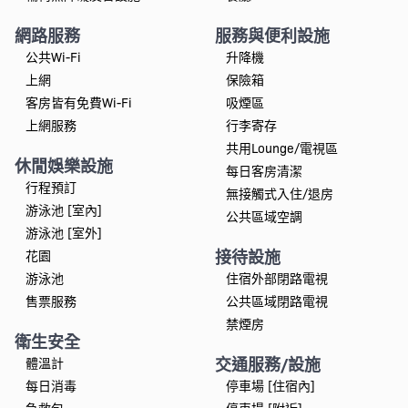
網路服務
服務與便利設施
公共Wi-Fi
升降機
上網
保險箱
客房皆有免費Wi-Fi
吸煙區
上網服務
行李寄存
共用Lounge/電視區
休閒娛樂設施
每日客房清潔
行程預訂
無接觸式入住/退房
游泳池 [室內]
公共區域空調
游泳池 [室外]
接待設施
花園
游泳池
住宿外部閉路電視
售票服務
公共區域閉路電視
禁煙房
衛生安全
交通服務/設施
體溫計
每日消毒
停車場 [住宿內]