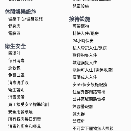
兒童設施
休閒娛樂設施
接待設施
健身中心/健身設施
健身房
可帶寵物
電腦區
特快入住/退房
24小時保安
衛生安全
私人登記入住/退房
體溫計
歡迎狗隻入住
每日消毒
歡迎貓隻入住
急救包
寵物可入住 [需另收費]
免費口罩
僅限成人入住
消毒洗手液
安全/保安設施服務
衛生證明
住宿外部閉路電視
消毒設備
公共區域閉路電視
員工接受安全標準培訓
煙霧警報器
安全用餐環境
滅火器
所有客房每日消毒
禁煙房
消毒的廚房和餐具
不可留下寵物無人照顧