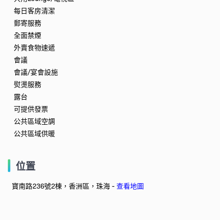
每日客房清潔
郵寄服務
全面禁煙
外賣食物速遞
會議
會議/宴會設施
熨燙服務
露台
可提供發票
公共區域空調
公共區域供暖
位置
寶南路236號2棟，香洲區，珠海 -
查看地圖