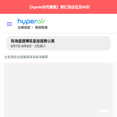
【Agoda快閃優惠】預訂酒店低至85折
玩樂旅遊 ‧ 搜尋格價
珠海盛捷灣區星座服務公寓
8月7日-8月8日・2位成人
主頁
酒店住宿
廣東
珠海
珠海橫琴