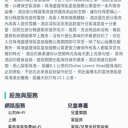
煙，以確保空氣清新。珠海盛捷灣區星座服務公寓提供一系列客房
設備。 酒店部分精選客房提供寢具用品和空調，讓你住得更稱心。
部分精選客房提供電視，為客人帶來娛樂體驗。 酒店還在部分客房
內為客人提供雪櫃。酒店深知浴室用品對提升住客滿意度十分重
要，因而在部分精選客房提供毛巾、風筒、洗浴用品和浴袍。餐飲
膳食和休閒娛樂早上醒來，沒有什麼比美味的早餐更好的了，你在
入住珠海盛捷灣區星座服務公寓期間即可享受。除了貼心設備及服
務外，珠海盛捷灣區星座服務公寓更致力確保所有客人都能享受充
實的時光。 酒店的桑拿讓你以悠閒時光為每天劃上完美句號。 善用
酒店的健身設施，度假期間也能保持身形健美。酒店周邊花點時
間，用心探索珠海。 距離9.1 公里的Zhuhai Lovers' Road是珠海的
必到景點，不妨在此來張自拍留作紀念。 附近最著名的當地景點是
珠海漁女雕像，距離大約只有13.1 公里。
設施與服務
網路服務
兒童專屬
公共Wi-Fi
兒童樂園
上網
家庭房
客房皆有免費Wi-Fi
家庭/兒童友好型設施