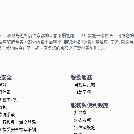
jokarasuma是商務人士和觀光遊客前往京都的理想下榻之處。 酒店設施一應俱全
客房裝飾精美，部分內設平面電視, 無線網絡 (免費), 禁煙房, 空調, 鬧鐘等。 酒
與優美的環境完美地結合在了一起，可讓您的京都之行變得更加難忘。
生安全
餐飲服務
溫計
自動售賣機
日消毒
自助早餐
班醫生/護士
服務與便利設施
救包
升降機
毒洗手液
洗衣服務
住客和員工量度體溫
無障礙設施
工接受安全標準培訓