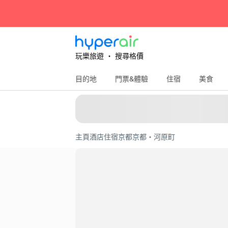
玩樂旅遊 ‧ 搜尋格價
目的地
門票&體驗
住宿
美食
主頁
酒店住宿
京都
京都・河原町