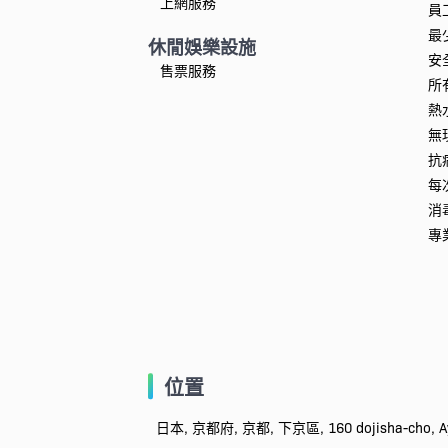
上網服務
員
最
休閒娛樂設施
安
售票服務
所
熱
無
抗
每
消
專
位置
日本, 京都府, 京都, 下京區, 160 dojisha-cho, Ayan