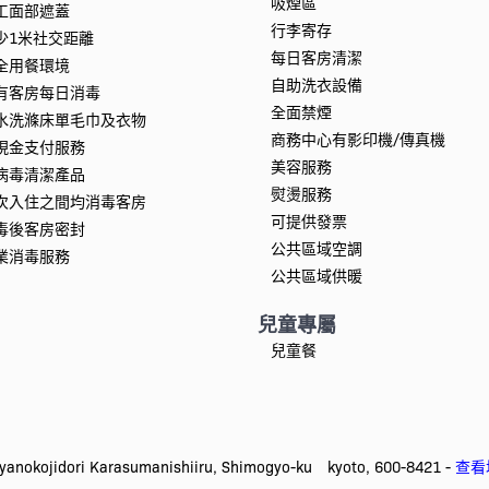
吸煙區
工面部遮蓋
行李寄存
少1米社交距離
每日客房清潔
全用餐環境
自助洗衣設備
有客房每日消毒
全面禁煙
水洗滌床單毛巾及衣物
商務中心有影印機/傳真機
現金支付服務
美容服務
病毒清潔產品
熨燙服務
次入住之間均消毒客房
可提供發票
毒後客房密封
公共區域空調
業消毒服務
公共區域供暖
兒童專屬
兒童餐
okojidori Karasumanishiiru, Shimogyo-ku kyoto, 600-8421 -
查看