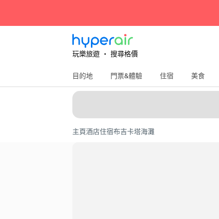
玩樂旅遊 ‧ 搜尋格價
目的地
門票&體驗
住宿
美食
主頁
酒店住宿
布吉
卡塔海灘