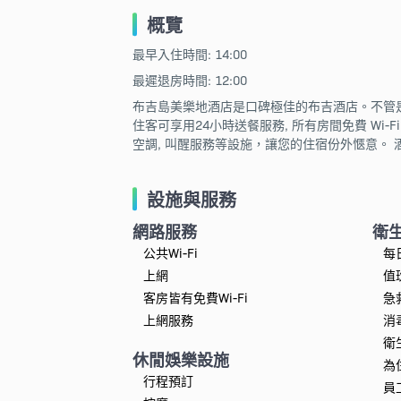
概覽
最早入住時間: 14:00
最遲退房時間: 12:00
布吉島美樂地酒店是口碑極佳的布吉酒店。不管
住客可享用24小時送餐服務, 所有房間免費 Wi-F
空調, 叫醒服務等設施，讓您的住宿份外愜意。
設施與服務
網路服務
衛
公共Wi-Fi
每
上網
值
客房皆有免費Wi-Fi
急
上網服務
消
衛
休閒娛樂設施
為
行程預訂
員