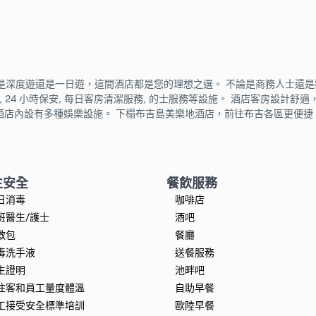
是深度遊還是一日遊，這間酒店都是您的理想之選。 不論是商務人士還
i, 24 小時保安, 每日客房清潔服務, 的士服務等設施。 酒店客房設計舒適，
 酒店內設有多種娛樂設施。 下榻布吉島美樂地酒店，前往布吉各區更便捷
生安全
餐飲服務
日消毒
咖啡店
班醫生/護士
酒吧
救包
餐廳
毒洗手液
送餐服務
生證明
池畔吧
住客和員工量度體溫
自助早餐
工接受安全標準培訓
歐陸早餐