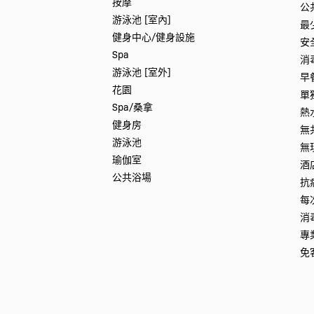
按摩
公
游泳池 [室內]
最
健身中心/健身設施
安
Spa
消
游泳池 [室外]
早
花園
單
Spa/桑拿
熱
健身房
無
游泳池
無
瑜伽室
酒
公共浴場
抗
每
消
專
免