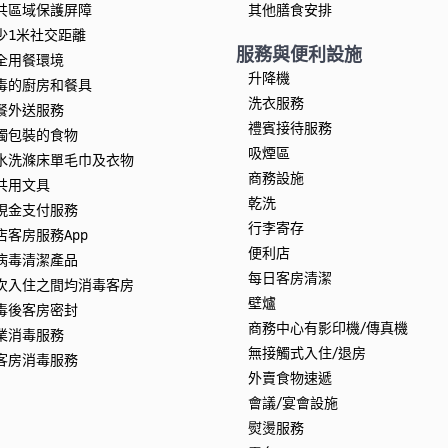
共區域保護屏障
其他膳食安排
少1米社交距離
服務與便利設施
全用餐環境
升降機
毒的廚房和餐具
洗衣服務
餐外送服務
禮賓接待服務
獨包裝的食物
吸煙區
水洗滌床單毛巾及衣物
商務設施
共用文具
乾洗
現金支付服務
行李寄存
店客房服務App
便利店
病毒清潔產品
每日客房清潔
次入住之間均消毒客房
壁爐
毒後客房密封
商務中心有影印機/傳真機
業消毒服務
無接觸式入住/退房
客房消毒服務
外賣食物速遞
會議/宴會設施
熨燙服務