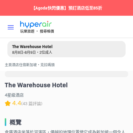
【Agoda快閃優惠】預訂酒店低至85折
玩樂旅遊 ‧ 搜尋格價
The Warehouse Hotel
8月8日-8月9日・2位成人
主頁
酒店住宿
新加坡・克拉碼頭
The Warehouse Hotel
4星級酒店
4.4
(43 篇評論)
概覽
倉庫酒店坐落於河濱區，優越的地理位置使它成為新加坡一個令人