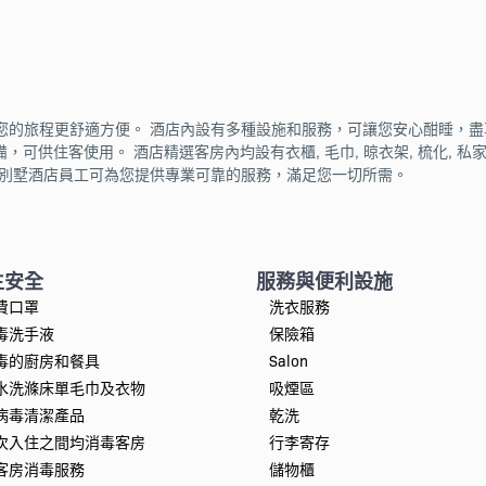
的旅程更舒適方便。 酒店內設有多種設施和服務，可讓您安心酣睡，盡享舒
已配備，可供住客使用。 酒店精選客房內均設有衣櫃, 毛巾, 晾衣架, 梳化
易別墅酒店員工可為您提供專業可靠的服務，滿足您一切所需。
生安全
服務與便利設施
費口罩
洗衣服務
毒洗手液
保險箱
毒的廚房和餐具
Salon
水洗滌床單毛巾及衣物
吸煙區
病毒清潔產品
乾洗
次入住之間均消毒客房
行李寄存
客房消毒服務
儲物櫃