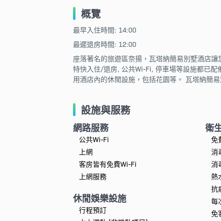
概覽
最早入住時間: 14:00
最遲退房時間: 12:00
座落著名的旅遊區奈揚，瓦塔納簡易別墅酒店讓您
特快入住/退房, 公共Wi-Fi, 停車場等設施都
用酒店內的休閒設施，包括花園等。 瓦塔納簡
設施與服務
網路服務
衛
公共Wi-Fi
免
上網
消
客房皆有免費Wi-Fi
消
上網服務
熱
抗
休閒娛樂設施
每
行程預訂
免