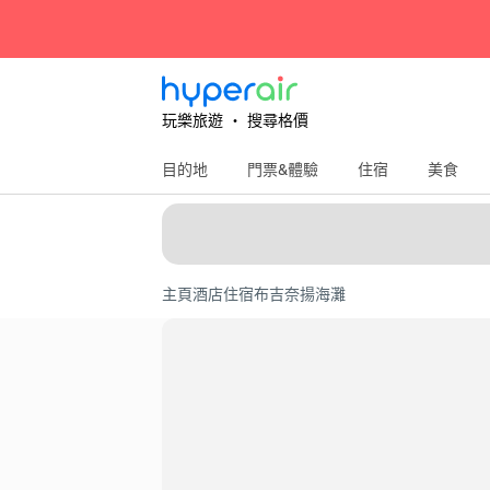
玩樂旅遊 ‧ 搜尋格價
目的地
門票&體驗
住宿
美食
主頁
酒店住宿
布吉
奈揚海灘