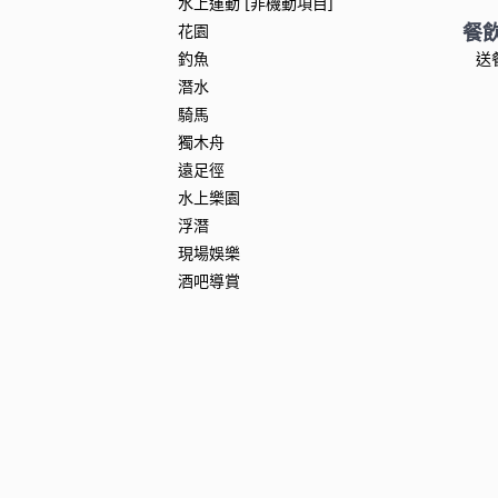
水上運動 [非機動項目]
餐
花園
釣魚
送
潛水
騎馬
獨木舟
遠足徑
水上樂園
浮潛
現場娛樂
酒吧導賞