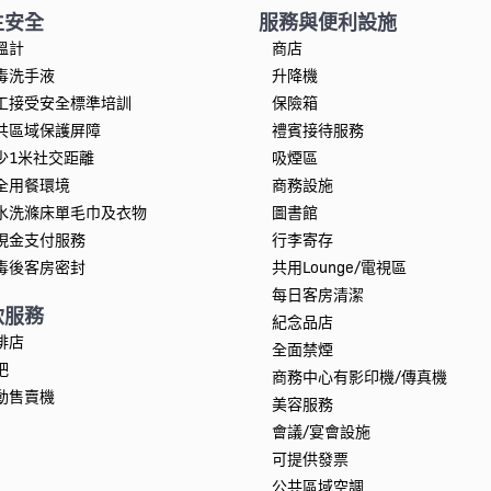
生安全
服務與便利設施
溫計
商店
毒洗手液
升降機
工接受安全標準培訓
保險箱
共區域保護屏障
禮賓接待服務
少1米社交距離
吸煙區
全用餐環境
商務設施
水洗滌床單毛巾及衣物
圖書館
現金支付服務
行李寄存
毒後客房密封
共用Lounge/電視區
每日客房清潔
飲服務
紀念品店
啡店
全面禁煙
吧
商務中心有影印機/傳真機
動售賣機
美容服務
會議/宴會設施
可提供發票
公共區域空調