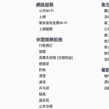
網路服務
衛
公共Wi-Fi
體
上網
消
客房皆有免費Wi-Fi
員
上網服務
公
最
休閒娛樂設施
安
行程預訂
熱
按摩
無
高爾夫球場 [住宿附設]
消
遊戲室
餐
釣魚
滑雪
咖
桌球
酒
乒乓球
自
騎馬
遠足徑
公共浴場