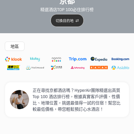
京都
精選酒店TOP 100必住排行榜
切換目的地
精選酒店
Agoda低至4折
新開幕酒店
5星級酒店
4
地區
正在尋找京都酒店嗎？HyperAir團隊精選出高質
Top 100 酒店排行榜，根據真實客戶評價、性價
比、地理位置，挑選最值得一試的住宿！幫您比
較最低價格，帶您輕鬆預訂心水酒店！