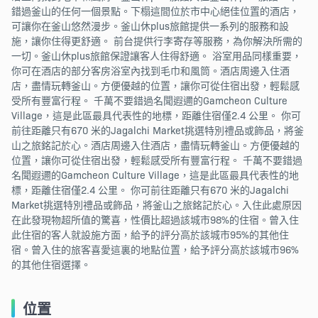
錯過釜山的任何一個景點。下榻這間位於市中心絕佳位置的酒店，
可讓你在釜山悠然漫步。釜山休plus旅館提供一系列的服務和設
施，讓你住得更舒適。 前台提供行李寄存等服務，為你解決所需的
一切。釜山休plus旅館保證讓客人住得舒適。 浴室用品同樣重要，
你可在酒店的部分客房浴室內找到毛巾和風筒。酒店周邊入住酒
店，盡情玩轉釜山。方便優越的位置，讓你可從住宿出發，輕鬆感
受所有豐富行程。 千萬不要錯過名聞遐邇的Gamcheon Culture
Village，這是此區最具代表性的地標，距離住宿僅2.4 公里。 你可
前往距離只有670 米的Jagalchi Market挑選特別禮品或飾品，將釜
山之旅銘記於心。酒店周邊入住酒店，盡情玩轉釜山。方便優越的
位置，讓你可從住宿出發，輕鬆感受所有豐富行程。 千萬不要錯過
名聞遐邇的Gamcheon Culture Village，這是此區最具代表性的地
標，距離住宿僅2.4 公里。 你可前往距離只有670 米的Jagalchi
Market挑選特別禮品或飾品，將釜山之旅銘記於心。入住此處原因
在此發現物超所值的驚喜，性價比超過該城市98%的住宿。曾入住
此住宿的客人就設施方面，給予的評分高於該城市95%的其他住
宿。曾入住的旅客喜愛這裏的地點位置，給予評分高於該城市96%
的其他住宿選擇。
位置