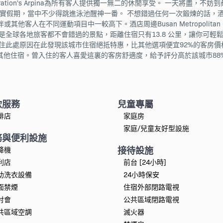
orporation's Arpina為所有客人提供獨一無二的休閒享受。 一天將盡，不妨到桑拿
施讓你享受一個充實假期，當中不少得跳進泳池醒神一番。 不想錯過任何一次鍛煉
不同運動項目中一較高下。酒店周邊Busan Metropolitan City Co
illage是全球各地旅客都不會錯過的景點，距離住宿只有13.8 公里，讓你可輕鬆到
。入住此處原因在此發現該城市住宿絕抵特惠，比其他選項便宜92%的客房
其他住宿。曾入住的客人喜愛這裏的客房舒適度，給予評分高於該城市88
飲服務
兒童專屬
啡店
家庭房
家庭/兒童友好型設施
務與便利設施
接待設施
降機
利店
前台 [24小時]
助洗衣設備
24小時保安
面禁煙
住宿外部閉路電視
討會
公共區域閉路電視
共區域空調
滅火器