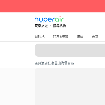
玩樂旅遊 ‧ 搜尋格價
目的地
門票&體驗
住宿
美食
主頁
酒店住宿
釜山
海雲台區