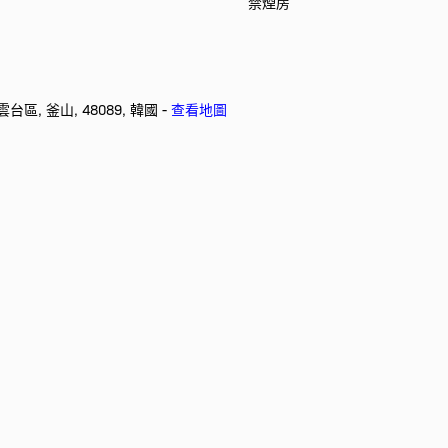
禁煙房
 海雲台區, 釜山, 48089, 韓國 -
查看地圖