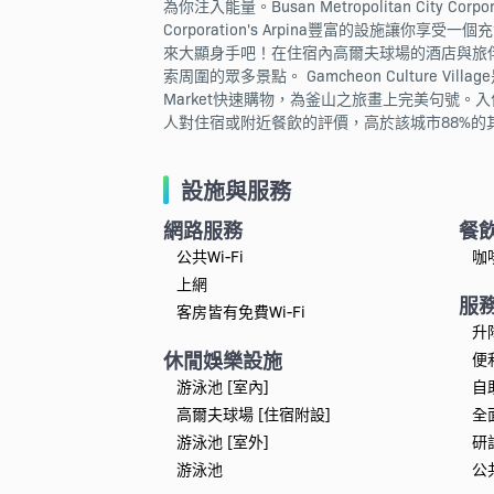
為你注入能量。Busan Metropolitan City C
Corporation's Arpina豐富的設
來大顯身手吧！在住宿內高爾夫球場的酒店與旅伴或其他客人在
索周圍的眾多景點。 Gamcheon Culture V
Market快速購物，為釜山之旅畫上完美句號
人對住宿或附近餐飲的評價，高於該城市88%的
設施與服務
網路服務
餐
公共Wi-Fi
咖
上網
服
客房皆有免費Wi-Fi
升
休閒娛樂設施
便
游泳池 [室內]
自
高爾夫球場 [住宿附設]
全
游泳池 [室外]
研
游泳池
公