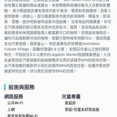
房有獨立客廳和陽台或露台，多款精緻佈局讓你每次入住都有新體
驗。 部分精選客房備有客房內影片串流、電視和有線電視，為客人
提供娛樂。請放心，部分精選客房內提供即溶咖啡、樽裝水、即溶
茶、雪櫃、迷你吧和咖啡或茶沖泡設備。 浴室用品同樣重要，你可
在汽車旅館的部分客房浴室內找到毛巾、風筒、洗浴用品和浴袍。
餐飲膳食和休閒娛樂每個人都喜歡可口的咖啡！住宿設有咖啡店，
讓你可品嚐新鮮沖泡的咖啡，想要什麼時候享用都可以。酒店周邊
走出汽車旅館，探索釜山。 附近最著名的地標是Gamcheon
Culture Village，距離住宿僅6.9 公里。 如想記住釜山之旅的美好
時光，不妨前往5.9 公里外的Jagalchi Market挑選精美禮品。入住
此處原因此汽車旅館的設施服務評分高於該城市82%的其他住宿。
此汽車旅館的餐飲評分高於該城市88%的其他住宿。這裏的客房舒
適度特別出眾，評分高於該城市89%的住宿。
設施與服務
網路服務
兒童專屬
公共Wi-Fi
家庭房
上網
家庭/兒童友好型設施
客房皆有免費Wi-Fi