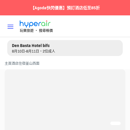
【Agoda快閃優惠】預訂酒店低至85折
玩樂旅遊 ‧ 搜尋格價
Den Basta Hotel bifc
8月10日-8月11日・2位成人
主頁
酒店住宿
釜山
西面