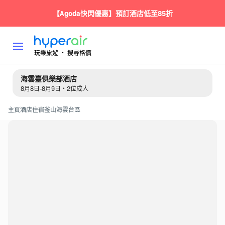
【Agoda快閃優惠】預訂酒店低至85折
玩樂旅遊 ‧ 搜尋格價
海雲臺俱樂部酒店
8月8日-8月9日・2位成人
主頁
酒店住宿
釜山
海雲台區