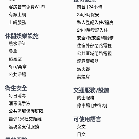
客房皆有免費Wi-Fi
前台 [24小時]
有線上網
24小時保安
上網服務
私人登記入住/退房
24小時登記入住
休閒娛樂設施
安全/保安設施服務
熱水浴缸
住宿外部閉路電視
桑拿
公共區域閉路電視
蒸氣室
煙霧警報器
Spa/桑拿
滅火器
公共浴場
禁煙房
衛生安全
交通服務/設施
每日消毒
的士服務
消毒洗手液
停車場 [住宿內]
公共區域保護屏障
可使用語言
最少1米社交距離
無現金支付服務
英文
日文