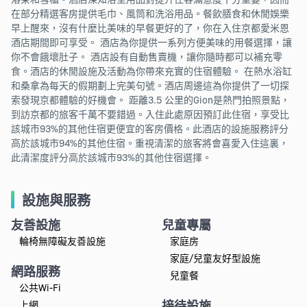
在部分精選客房提供毛巾、風筒和洗浴用品。餐飲膳食和休閒娛樂
早上醒來，沒有什麼比美味的早餐更好的了，你在入住京都愛米恩
酒店期間即可享受。 酒店為你提供一系列方便美味的用餐選擇，讓
你不會餓壞肚子。 酒店設有自動售賣機，讓你隨時都可以補充零
食。酒店的休閒設施及活動為你帶來充實的住宿體驗。 在熱水浴缸
和桑拿為每天的假期劃上完美句號。酒店周邊這為你提供了一切探
索發現京都體驗的好機會。 距離3.5 公里的Gion是熱門拍照景點，
到訪京都的旅客千萬不要錯過。入住此處原因預訂此住宿，享受比
該城市93%的其他住宿更便宜的客房價格。此酒店的設施服務評分
高於該城市94%的其他住宿。重視清潔的旅客將會喜愛入住這裏，
此清潔度評分高於該城市93%的其他住宿選擇。
設施與服務
友善設施
兒童專屬
輪椅無障礙友善設施
家庭房
家庭/兒童友好型設施
網路服務
兒童餐
公共Wi-Fi
接待設施
上網