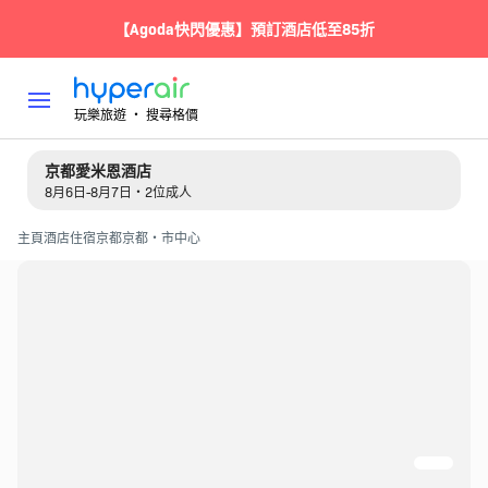
【Agoda快閃優惠】預訂酒店低至85折
玩樂旅遊 ‧ 搜尋格價
京都愛米恩酒店
8月6日-8月7日・2位成人
主頁
酒店住宿
京都
京都・市中心