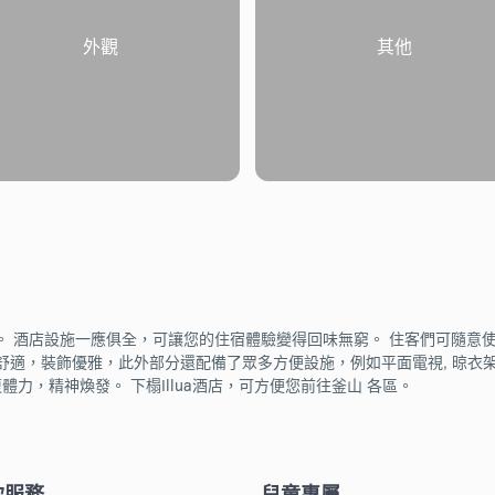
外觀
其他
。 酒店設施一應俱全，可讓您的住宿體驗變得回味無窮。 住客們可隨意使用所有房
計極其舒適，裝飾優雅，此外部分還配備了眾多方便設施，例如平面電視, 晾衣架
力，精神煥發。 下榻Illua酒店，可方便您前往釜山 各區。
飲服務
兒童專屬