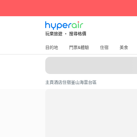
玩樂旅遊 ‧ 搜尋格價
目的地
門票&體驗
住宿
美食
主頁
酒店住宿
釜山
海雲台區