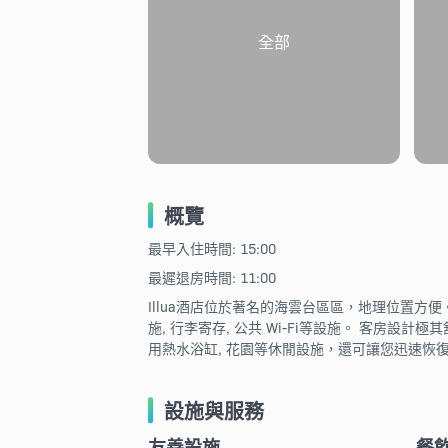
全部
概覽
最早入住時間: 15:00
最遲退房時間: 11:00
Illua酒店位於著名的海雲台區區，地理位置方便
施, 行李寄存, 公共 Wi-Fi等設施。 客房設
用熱水浴缸, 花園等休閒設施，還可讓您迅速恢復體
設施與服務
友善設施
餐