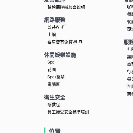
輪椅無障礙友善設施
咖
餐
網路服務
餐
公共Wi-Fi
亞
上網
服
客房皆有免費Wi-Fi
升
休閒娛樂設施
無
Spa
商
花園
行
Spa/桑拿
每
電腦區
全
商
衛生安全
急救包
員工接受安全標準培訓
位置