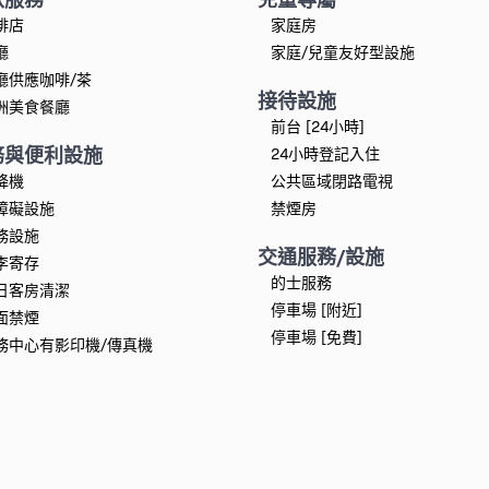
啡店
家庭房
廳
家庭/兒童友好型設施
廳供應咖啡/茶
接待設施
洲美食餐廳
前台 [24小時]
務與便利設施
24小時登記入住
降機
公共區域閉路電視
障礙設施
禁煙房
務設施
交通服務/設施
李寄存
的士服務
日客房清潔
停車場 [附近]
面禁煙
停車場 [免費]
務中心有影印機/傳真機