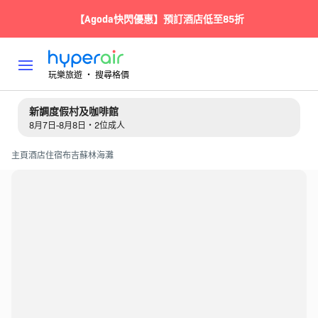
【Agoda快閃優惠】預訂酒店低至85折
玩樂旅遊 ‧ 搜尋格價
新調度假村及咖啡館
8月7日-8月8日・2位成人
主頁
酒店住宿
布吉
蘇林海灘