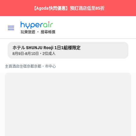
【Agoda快閃優惠】預訂酒店低至85折
玩樂旅遊 ‧ 搜尋格價
ホテル SHUNJU Rooji 1日1組様限定
8月9日-8月10日・2位成人
主頁
酒店住宿
京都
京都・市中心