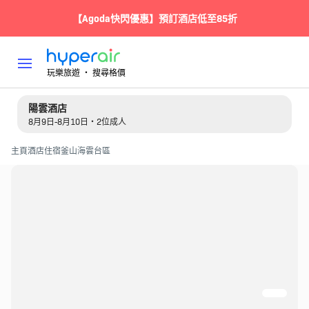
【Agoda快閃優惠】預訂酒店低至85折
玩樂旅遊 ‧ 搜尋格價
陽雲酒店
8月9日-8月10日・2位成人
主頁
酒店住宿
釜山
海雲台區