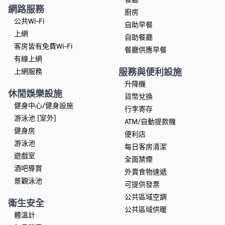
網路服務
廚房
公共Wi-Fi
自助早餐
上網
自助餐廳
客房皆有免費Wi-Fi
餐廳供應早餐
有線上網
服務與便利設施
上網服務
升降機
休閒娛樂設施
貨幣兌換
健身中心/健身設施
行李寄存
游泳池 [室外]
ATM/自動提款機
健身房
便利店
游泳池
每日客房清潔
遊戲室
全面禁煙
酒吧導賞
外賣食物速遞
景觀泳池
可提供發票
公共區域空調
衛生安全
公共區域供暖
體溫計