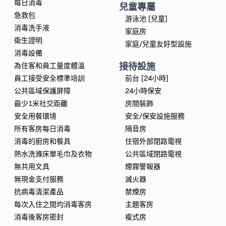
每日消毒
兒童專屬
急救包
游泳池 [兒童]
消毒洗手液
家庭房
衛生證明
家庭/兒童友好型設施
消毒設備
接待設施
為住客和員工量度體溫
員工接受安全標準培訓
前台 [24小時]
公共區域保護屏障
24小時保安
最少1米社交距離
房間裝飾
安全用餐環境
安全/保安設施服務
所有客房每日消毒
隔音房
消毒的廚房和餐具
住宿外部閉路電視
熱水洗滌床單毛巾及衣物
公共區域閉路電視
無共用文具
煙霧警報器
無現金支付服務
滅火器
抗病毒清潔產品
禁煙房
每次入住之間均消毒客房
主題客房
消毒後客房密封
複式房