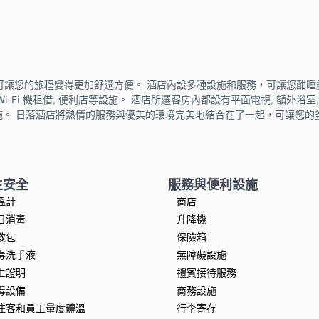
讓您的旅程變得更加舒適方便。 酒店內設多種設施和服務，可讓您酣睡盡
身 Wi-Fi 機租借, 便利店等設施。 酒店所選客房內都設有平面電視, 額外浴室
閒設施。 日落酒店將熱情的服務與優美的環境完美地結合在了一起，可讓您
生安全
服務與便利設施
溫計
商店
日消毒
升降機
救包
保險箱
毒洗手液
無障礙設施
生證明
禮賓接待服務
毒設備
商務設施
住客和員工量度體溫
行李寄存