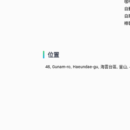
咖
自
自
樽
位置
46, Gunam-ro, Haeundae-gu, 海雲台區, 釜山,