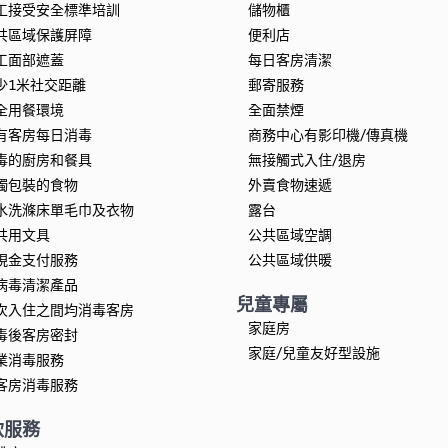
工接受安全標準培訓
儲物櫃
共區域保護屏障
便利店
工面部遮蓋
每日客房清潔
少1米社交距離
郵寄服務
全用餐環境
全面禁煙
有客房每日消毒
商務中心有影印機/傳真機
毒的廚房和餐具
無接觸式入住/退房
獨包裝的食物
外賣食物速遞
水洗滌床單毛巾及衣物
露台
共用文具
公共區域空調
現金支付服務
公共區域供暖
病毒清潔產品
兒童專屬
次入住之間均消毒客房
家庭房
毒後客房密封
家庭/兒童友好型設施
業消毒服務
客房消毒服務
飲服務