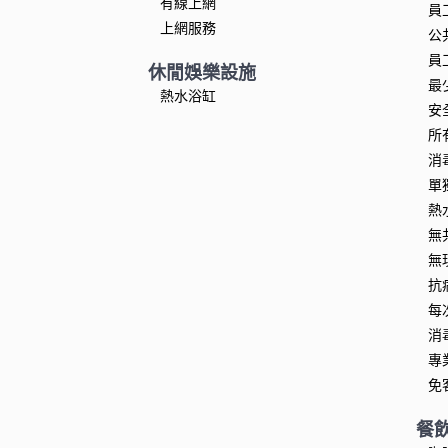
有線上網
員
上網服務
公
員
休閒娛樂設施
最
熱水浴缸
安
所
消
單
熱
無
無
抗
每
消
專
免
餐