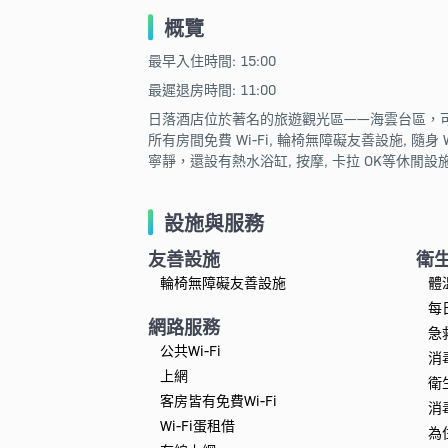
概覽
最早入住時間: 15:00
最遲退房時間: 11:00
日落酒店位於著名的旅遊觀光區——海雲台區，可
所有房間免費 Wi-Fi, 輪椅無障礙友善設施, 隨
寧靜，還設有熱水浴缸, 按摩, 卡拉 OK等休
設施與服務
友善設施
衛
輪椅無障礙友善設施
體
每
網路服務
急
公共Wi-Fi
消
上網
衛
客房皆有免費Wi-Fi
消
Wi-Fi蛋租借
為