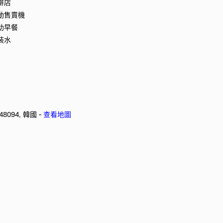
啡店
動售賣機
助早餐
裝水
 48094, 韓國 -
查看地圖