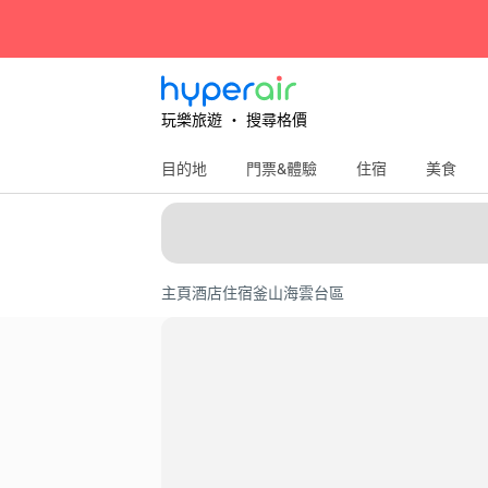
玩樂旅遊 ‧ 搜尋格價
目的地
門票&體驗
住宿
美食
主頁
酒店住宿
釜山
海雲台區