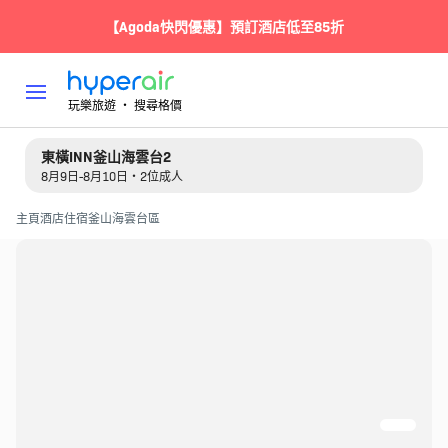
【Agoda快閃優惠】預訂酒店低至85折
玩樂旅遊 ‧ 搜尋格價
東橫INN釜山海雲台2
8月9日-8月10日・2位成人
主頁
酒店住宿
釜山
海雲台區