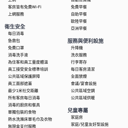
客房皆有免費Wi-Fi
免費早餐
上網服務
自助早餐
歐陸早餐
衛生安全
亞洲早餐
每日消毒
服務與便利設施
急救包
免費口罩
升降機
消毒洗手液
洗衣服務
為住客和員工量度體溫
行李寄存
員工接受安全標準培訓
每日客房清潔
公共區域保護屏障
全面禁煙
員工面部遮蓋
會議/宴會設施
最少1米社交距離
公共區域空調
所有客房每日消毒
公共區域供暖
消毒的廚房和餐具
兒童專屬
單獨包裝的食物
家庭房
熱水洗滌床單毛巾及衣物
家庭/兒童友好型設施
無現金支付服務