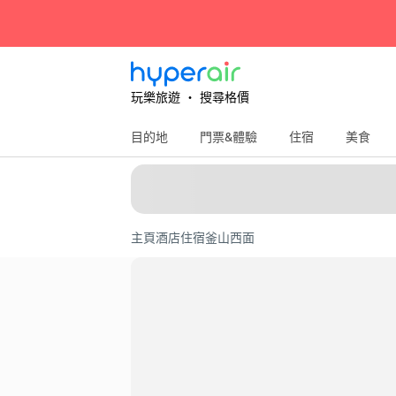
玩樂旅遊 ‧ 搜尋格價
目的地
門票&體驗
住宿
美食
主頁
酒店住宿
釜山
西面