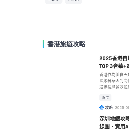
香港旅遊攻略
2025香港
TOP 3奢華
香港作為美食天
頂級奢華🌟到
追求精緻餐飲體
餐👨‍👩‍👧
香港
滿足你的需求。
榜，包括「Top
攻略
2025-0
選」，更按地區
廳，同時涵蓋素
深圳地鐵攻略
介，助你輕鬆找
線圖、實用A
於你的個人喜好和