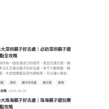
5大深圳親子好去處｜必訪深圳親子遊
點全攻略
圳作為一個充滿活力的城市，而且交通方便，擁
多元化又適合親子的好去處，有不少動物園、植
園、大型遊樂園及室內景點等，可以讓小朋友盡
玩樂，更有不少親子好去處能做到寓教於樂，找
中國
深圳
親子好去處
親子遊
香港
週末與小朋友來一趟快閃的親子遊之旅。 深圳親
自由行推介 深圳親子好去處｜1. 深圳teamLab 共
攻略
2025-09-28
！未來園 近年於深圳新落成，位於福田區濱海大
的中洲灣C Future City內，就開設了常設館
0大珠海親子好去處｜珠海親子遊玩樂
teamLab共創！未來園」，邀請到日本teamLab
點攻略
造，成為年青人及小朋友的玩樂聖地，成為深圳