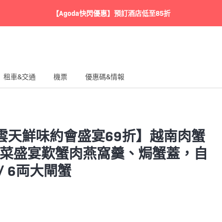
【Agoda快閃優惠】預訂酒店低至85折
租車&交通
機票
優惠碼&情報
雲天鮮味約會盛宴69折】越南肉蟹
！6道菜盛宴歎蟹肉燕窩羹、焗蟹蓋，自
 6両大閘蟹