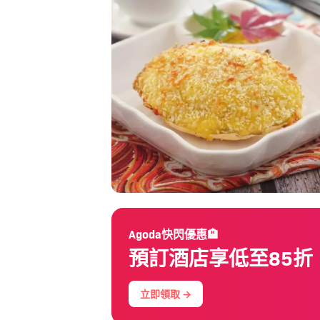
Agoda快閃優惠🏨
預訂酒店享低至85折
立即領取 →