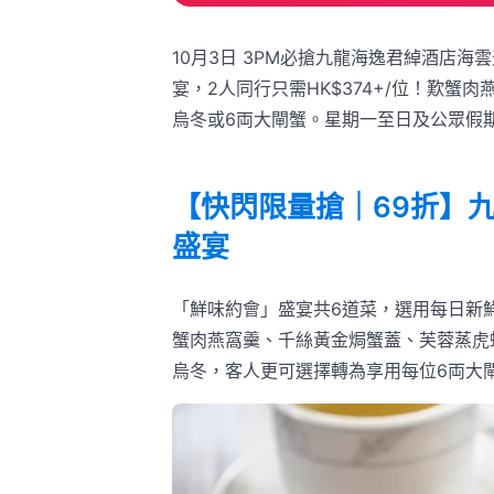
10月3日 3PM必搶九龍海逸君綽酒店
宴，2人同行只需HK$374+/位！歎
烏冬或6両大閘蟹。星期一至日及公眾假
【快閃限量搶｜69折】
盛宴
「鮮味約會」盛宴共6道菜，選用每日新鮮
蟹肉燕窩羹、千絲黃金焗蟹蓋、芙蓉蒸虎
烏冬，客人更可選擇轉為享用每位6両大閘