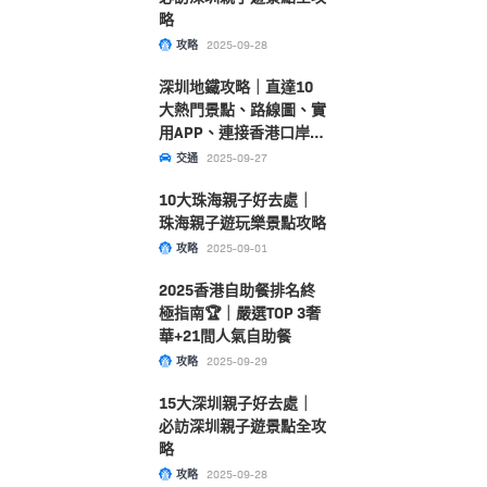
略
攻略
2025-09-28
深圳地鐵攻略｜直達10
大熱門景點、路線圖、實
用APP、連接香港口岸一
文睇清！
交通
2025-09-27
10大珠海親子好去處｜
珠海親子遊玩樂景點攻略
攻略
2025-09-01
2025香港自助餐排名終
極指南🏆｜嚴選TOP 3奢
華+21間人氣自助餐
攻略
2025-09-29
15大深圳親子好去處｜
必訪深圳親子遊景點全攻
略
攻略
2025-09-28