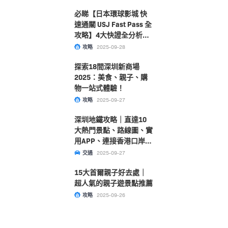
必睇【日本環球影城 快
速通關 USJ Fast Pass 全
攻略】4大快證全分析！
附購票及選擇指南大公
攻略
2025-09-28
開！
探索18間深圳新商場
2025：美食、親子、購
物一站式體驗！
攻略
2025-09-27
深圳地鐵攻略｜直達10
大熱門景點、路線圖、實
用APP、連接香港口岸一
文睇清！
交通
2025-09-27
15大首爾親子好去處｜
超人氣的親子遊景點推薦
攻略
2025-09-26