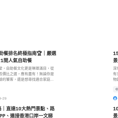
自助餐排名終極指南🏆｜嚴選
1
+21間人氣自助餐
景
堂，自助餐文化更是琳瑯滿目，從
深
高性價比之選，應有盡有！無論你是
有
驗的饕客，還是想尋找適合家庭聚
物
‍👦的實惠選擇，這篇香港自助餐排名都能
情
我們精心整理出多個自助餐排行
個
 3 奢華自助餐」、「高質與性價比之
子
9-29
劃分港島、九龍及新界熱門自助餐
創
食自助餐🥗和小童自助餐優惠推
道
｜直達10大熱門景點、路
1
到心水之選！ 推薦哪間自助餐取決
「
PP、連接香港口岸一文睇
景
預算，以下係我嘅私心推介buffet
打