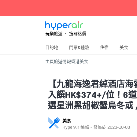
玩樂旅遊 ‧ 搜尋格價
目的地
門票&體驗
住宿
美食
主頁
旅遊情報
香港
美食
【九龍海逸君綽酒店海
入饌HK$374+/位
選星洲黑胡椒蟹烏冬或 /
美食
HyperAir 編輯・發佈於
2023-10-03