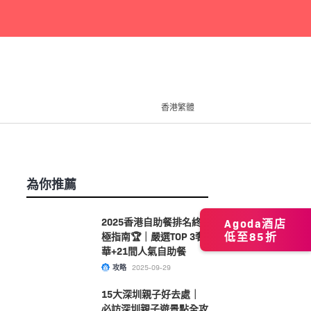
香港繁體
為你推薦
2025香港自助餐排名終
Agoda酒店
低至85折
極指南🏆｜嚴選TOP 3奢
華+21間人氣自助餐
攻略
2025-09-29
15大深圳親子好去處｜
必訪深圳親子遊景點全攻