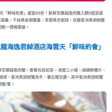
海雲天「鮮味約會」盛宴69折！新鮮空運越南肉蟹入饌6道菜盛
蟹肉燕窩羹、千絲黃金焗蟹蓋、芙蓉蒸虎蝦球，自選星洲黑胡椒蟹
期劃一價格開搶。
九龍海逸君綽酒店海雲天「鮮味約會」
空運越南肉蟹。套餐包括前菜 – 海雲三小碟、過橋鮮螺片、
蝦球、星洲黑胡椒蟹烏冬、番石榴甘露。其中星洲黑胡椒蟹
蟹/隻。