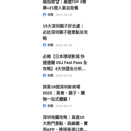
極指南🏆｜嚴選TOP 3奢
華+21間人氣自助餐
攻略
2025-09-29
15大深圳親子好去處｜
必訪深圳親子遊景點全攻
略
攻略
2025-09-28
必睇【日本環球影城 快
速通關 USJ Fast Pass 全
攻略】4大快證全分析！
附購票及選擇指南大公
攻略
2025-09-28
開！
探索18間深圳新商場
2025：美食、親子、購
物一站式體驗！
攻略
2025-09-27
深圳地鐵攻略｜直達10
大熱門景點、路線圖、實
用APP、連接香港口岸一