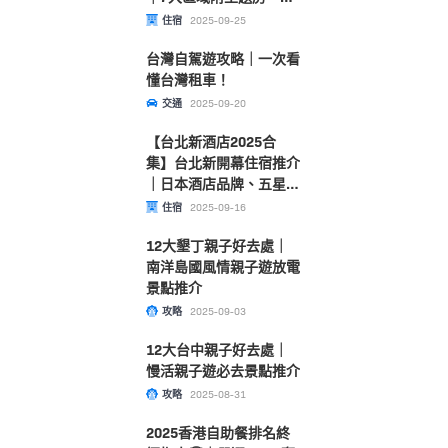
泉、遊戲室
住宿
2025-09-25
台灣自駕遊攻略｜一次看
懂台灣租車！
交通
2025-09-20
【台北新酒店2025合
集】台北新開幕住宿推介
｜日本酒店品牌、五星級
住宿、歎米芝蓮推介餐廳
住宿
2025-09-16
12大墾丁親子好去處｜
南洋島國風情親子遊放電
景點推介
攻略
2025-09-03
12大台中親子好去處｜
慢活親子遊必去景點推介
攻略
2025-08-31
2025香港自助餐排名終