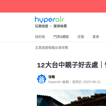
玩樂旅遊 ‧ 搜尋格價
目的地
門票&體驗
住宿
美食
主頁
旅遊情報
台灣
攻略
12大台中親子好去處
攻略
HyperAir 編輯・發佈於
2025-08-31