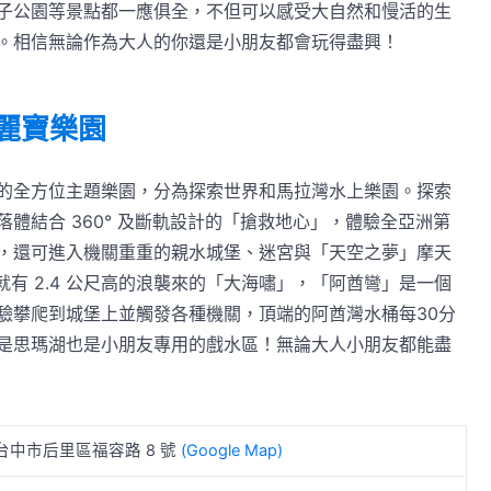
子公園等景點都一應俱全，不但可以感受大自然和慢活的生
。相信無論作為大人的你還是小朋友都會玩得盡興！
中麗寶樂園
的全方位主題樂園，分為探索世界和馬拉灣水上樂園。探索
體結合 360° 及斷軌設計的「搶救地心」，體驗全亞洲第
，還可進入機關重重的親水城堡、迷宮與「天空之夢」摩天
就有 2.4 公尺高的浪襲來的「大海嘯」，「阿酋彎」是一個
驗攀爬到城堡上並觸發各種機關，頂端的阿酋灣水桶每30分
是思瑪湖也是小朋友專用的戲水區！無論大人小朋友都能盡
台中市后里區福容路 8 號
(Google Map)