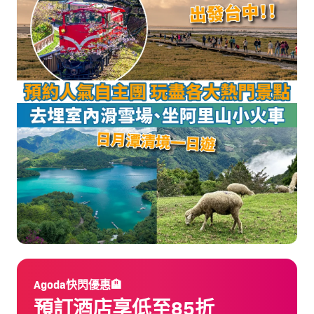
Agoda快閃優惠🏨
預訂酒店享低至85折