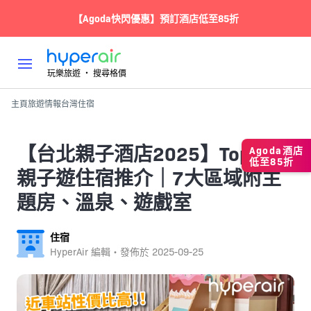
【Agoda快閃優惠】預訂酒店低至85折
玩樂旅遊 ‧ 搜尋格價
主頁
旅遊情報
台灣
住宿
【台北親子酒店2025】Top 20
Agoda酒店
低至85折
親子遊住宿推介｜7大區域附主
題房、溫泉、遊戲室
住宿
HyperAir 編輯・發佈於
2025-09-25