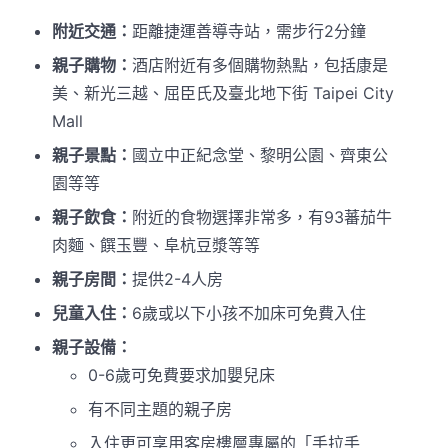
附近交通：
距離捷運善導寺站，需步行2分鐘
親子購物：
酒店附近有多個購物熱點，包括康是
美、新光三越、屈臣氏及臺北地下街 Taipei City
Mall
親子景點：
國立中正紀念堂、黎明公園、齊東公
園等等
親子飲食：
附近的食物選擇非常多，有93蕃茄牛
肉麵、饌玉豐、阜杭豆漿等等
親子房間：
提供2-4人房
兒童入住：
6歲或以下小孩不加床可免費入住
親子設備：
0-6歲可免費要求加嬰兒床
有不同主題的親子房
入住更可享用客房樓層專屬的「手拉手