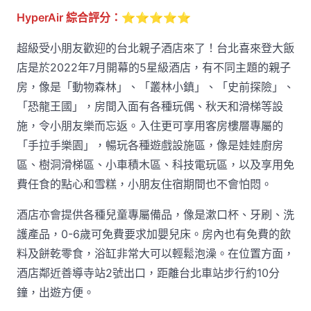
HyperAir 綜合評分：
⭐⭐⭐⭐⭐
超級受小朋友歡迎的台北親子酒店來了！台北喜來登大飯
店是於2022年7月開幕的5星級酒店，有不同主題的親子
房，像是「動物森林」、「叢林小鎮」、「史前探險」、
「恐龍王國」，房間入面有各種玩偶、秋天和滑梯等設
施，令小朋友樂而忘返。入住更可享用客房樓層專屬的
「手拉手樂園」，暢玩各種遊戲設施區，像是娃娃廚房
區、樹洞滑梯區、小車積木區、科技電玩區，以及享用免
費任食的點心和雪糕，小朋友住宿期間也不會怕悶。
酒店亦會提供各種兒童專屬備品，像是漱口杯、牙刷、洗
護產品，0-6歲可免費要求加嬰兒床。房內也有免費的飲
料及餅乾零食，浴缸非常大可以輕鬆泡澡。在位置方面，
酒店鄰近善導寺站2號出口，距離台北車站步行約10分
鐘，出遊方便。