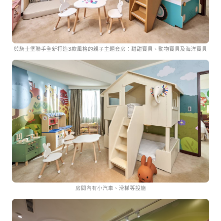
與騎士堡聯手全新打造3款風格的親子主題套房：甜甜寶貝、動物寶貝及海洋寶貝
房間內有小汽車、滑梯等設施