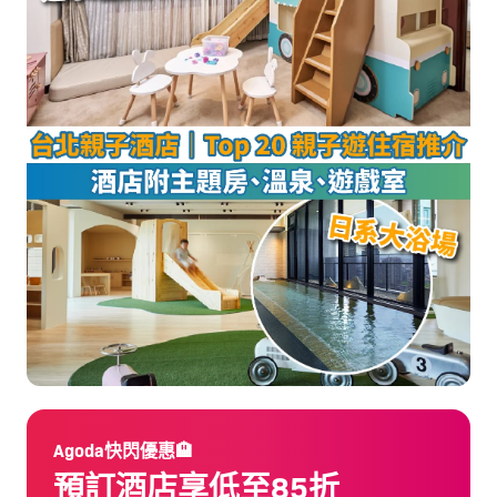
Agoda快閃優惠🏨
預訂酒店享低至85折