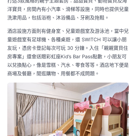
打造3款風格的親子主題套房：甜甜寶貝、動物寶貝及海
洋寶貝，房間內有小汽車、滑梯等設施，同時也提供兒童
洗漱用品，包括浴袍、沐浴備品、牙刷及拖鞋。
酒店設施方面則有健身室、兒童遊戲室及游泳池，當中兒
童遊戲室有足球機、各種桌遊，還 SWITCH 可以讓小朋
友玩，憑房卡登記每次可玩 30 分鐘。入住「親親寶貝住
房專案」還會送贈彩虹座Kid’s Bar Pass點數，小朋友可
以兌換點心，像是雪糕、汽水、零食等等。酒店地下便是
商場及餐廳，閒逛購物、用餐都不成問題。