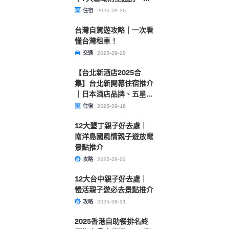
泉、遊戲室
住宿
2025-09-25
台灣自駕遊攻略｜一次看
懂台灣租車！
交通
2025-09-20
【台北新酒店2025合
集】台北新開幕住宿推介
｜日本酒店品牌、五星級
住宿、歎米芝蓮推介餐廳
住宿
2025-09-16
12大墾丁親子好去處｜
南洋島國風情親子遊放電
景點推介
攻略
2025-09-03
12大台中親子好去處｜
慢活親子遊必去景點推介
攻略
2025-08-31
2025香港自助餐排名終