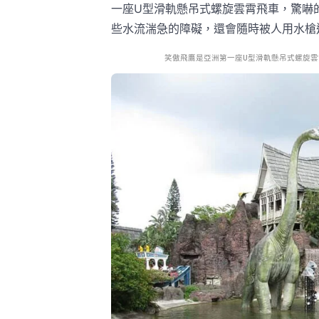
一座U型滑軌懸吊式螺旋雲霄飛車，驚嚇
些水流湍急的障礙，還會隨時被人用水槍
笑傲飛鷹是亞洲第一座U型滑軌懸吊式螺旋雲霄飛車 