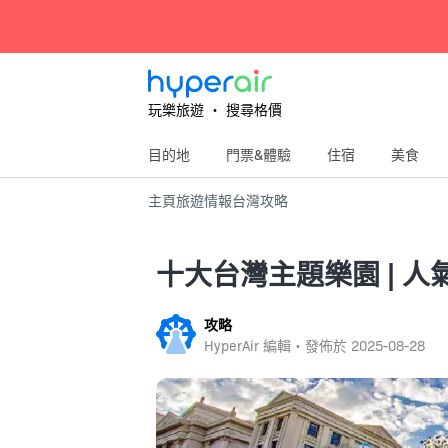
玩樂旅遊 ‧ 搜尋格價
目的地
門票&體驗
住宿
美食
主頁
旅遊情報
台灣
攻略
十大台灣主題樂園 | 
攻略
HyperAir 編輯・發佈於
2025-08-28