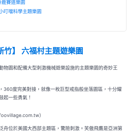
鈴鹿賽道樂園
 小叮噹科學主題樂園
新竹】 六福村主題遊樂園
動物園和配備大型刺激機械遊樂設施的主題樂園的奇妙王
，360度完美對接，就像一枚巨型戒指般坐落園區，十分耀
鼓起一些勇氣！
village.com.tw）
泛舟位於美國大西部主題區，驚險刺激。笑傲飛鷹是亞洲第