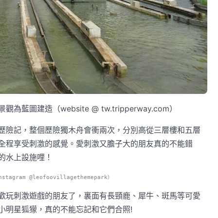
造（website @ tw.tripperway.com）
歷險記，整個歷險獨木舟會衝兩次，分別高從三層樓和五層
全程享受刺激的感覺。愛刺激又膽子大的朋友真的不能錯
的水上設施哩！
agram @leofoovillagethemepark）
歡玩刺激遊戲的朋友了，裏面有長頸鹿、犀牛、斑馬等可愛
小明星狐獴，真的不能忘記和它們合照!