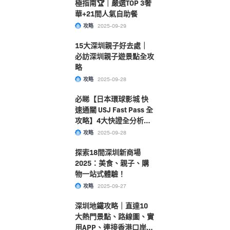
極指南🏆｜嚴選TOP 3奢
華+21間人氣自助餐
攻略
2025-09-29
15大深圳親子好去處｜
必訪深圳親子遊景點全攻
略
攻略
2025-09-28
必睇【日本環球影城 快
速通關 USJ Fast Pass 全
攻略】4大快證全分析！
附購票及選擇指南大公
攻略
2025-09-28
開！
探索18間深圳新商場
2025：美食、親子、購
物一站式體驗！
攻略
2025-09-27
深圳地鐵攻略｜直達10
大熱門景點、路線圖、實
用APP、連接香港口岸一