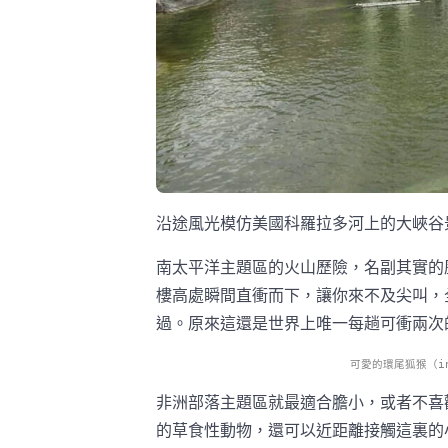
沿途風光模仿美國科羅拉多河上的大峽谷景觀為藍圖建
南太平洋主題區的火山歷險，名副其實的
樓高處瞬間直衝而下，讓你來不及尖叫，
過。原來這還是世界上唯一每趟可衝兩次
可愛的環尾狐猴（inst
非洲部落主題區就最適合膽小，或者不喜
的草食性動物，還可以近距離接觸這裏的