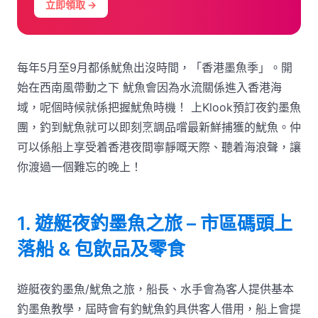
立即領取 →
每年5月至9月都係魷魚出沒時間，「香港墨魚季」。開
始在西南風帶動之下 魷魚會因為水流關係進入香港海
域，呢個時候就係把握魷魚時機！ 上Klook預訂夜釣墨魚
團，釣到魷魚就可以即刻烹調品嚐最新鮮捕獲的魷魚。仲
可以係船上享受着香港夜間寧靜嘅天際、聽着海浪聲，讓
你渡過一個難忘的晚上！
1. 遊艇夜釣墨魚之旅 – 市區碼頭上
落船 & 包飲品及零食
遊艇夜釣墨魚/魷魚之旅，船長、水手會為客人提供基本
釣墨魚教學，屆時會有釣魷魚釣具供客人借用，船上會提