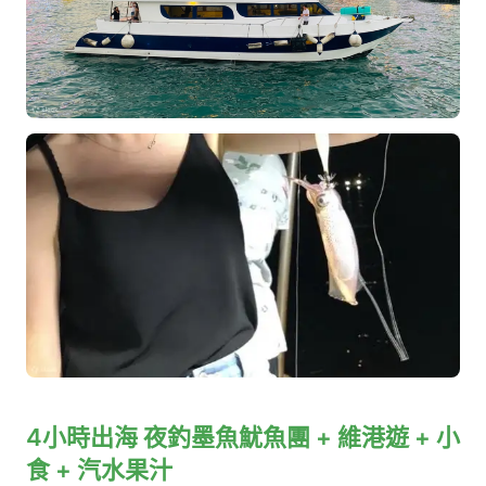
4小時出海 夜釣墨魚魷魚團 + 維港遊 + 小
食 + 汽水果汁