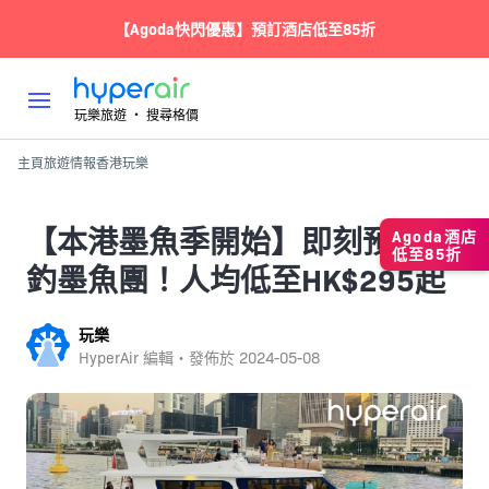
【Agoda快閃優惠】預訂酒店低至85折
玩樂旅遊 ‧ 搜尋格價
主頁
旅遊情報
香港
玩樂
【本港墨魚季開始】即刻預訂夜
Agoda酒店
低至85折
釣墨魚團！人均低至HK$295起
玩樂
HyperAir 編輯・發佈於
2024-05-08