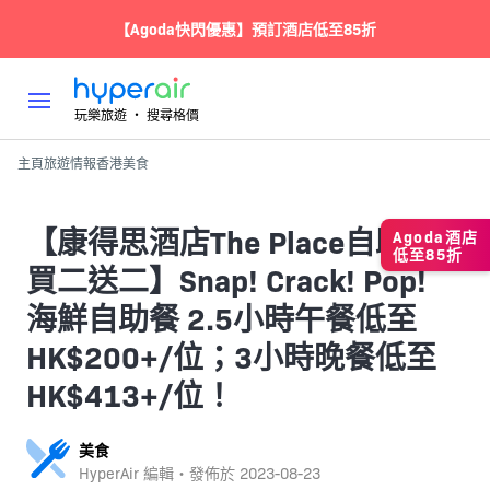
【Agoda快閃優惠】預訂酒店低至85折
玩樂旅遊 ‧ 搜尋格價
主頁
旅遊情報
香港
美食
【康得思酒店The Place自助餐
Agoda酒店
低至85折
買二送二】Snap! Crack! Pop!
海鮮自助餐 2.5小時午餐低至
HK$200+/位；3小時晚餐低至
HK$413+/位！
美食
HyperAir 編輯・發佈於
2023-08-23