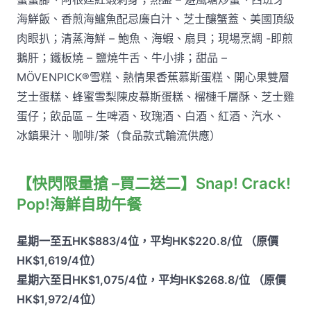
海鮮飯、香煎海鱸魚配忌廉白汁、芝士釀蟹蓋、美國頂級
肉眼扒；清蒸海鮮 – 鮑魚、海蝦、扇貝；現場烹調 -即煎
鵝肝；鐵板燒 – 鹽燒牛舌、牛小排；甜品 –
MÖVENPICK®雪糕、熱情果香蕉慕斯蛋糕、開心果雙層
芝士蛋糕、蜂蜜雪梨陳皮慕斯蛋糕、榴槤千層酥、芝士雞
蛋仔；飲品區 – 生啤酒、玫瑰酒、白酒、紅酒、汽水、
冰鎮果汁、咖啡/茶（食品款式輪流供應）
【快閃限量搶 –買二送二】Snap! Crack!
Pop!海鮮自助午餐
星期一至五HK$883/4位，平均HK$220.8/位 （原價
HK$1,619/4位）
星期六至日HK$1,075/4位，平均HK$268.8/位 （原價
HK$1,972/4位）