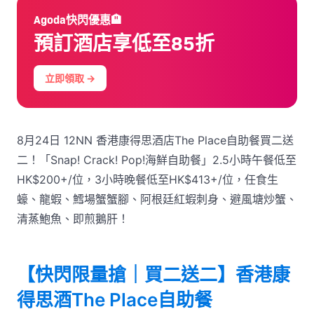
Agoda快閃優惠🏨
預訂酒店享低至85折
立即領取 →
8月24日 12NN 香港康得思酒店The Place自助餐買二送
二！「Snap! Crack! Pop!海鮮自助餐」2.5小時午餐低至
HK$200+/位，3小時晚餐低至HK$413+/位，任食生
蠔、龍蝦、鱈場蟹蟹腳、阿根廷紅蝦刺身、避風塘炒蟹、
清蒸鮑魚、即煎鵝肝！
【快閃限量搶｜買二送二】香港康
得思酒The Place自助餐