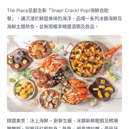
The Place呈獻全新「Snap! Crack! Pop!海鮮自助
餐」，讓沉浸於鮮甜美味的海洋，品嚐一系列冰鎮海鮮及
海鮮主題熱食，並無限暢享精選酒類及飲品。
精選美食：冰上海鮮 – 新鮮生蠔、冰鎮新鮮龍蝦及鱈場
蟹蟹腳、阿根廷紅蝦刺身；熱盤 – 避風塘炒蟹、西班牙