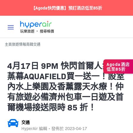
【Agoda快閃優惠】預訂酒店低至85折
玩樂旅遊 ‧ 搜尋格價
主頁
旅遊情報
南韓
交通
4月17日 9PM 快閃首爾人氣汗
Agoda酒店
低至85折
蒸幕AQUAFIELD買一送一！設室
內水上樂園及香薰露天水療！仲
有旅遊必備濟州包車一日遊及首
爾機場接送限時 85 折！
交通
HyperAir 編輯・發佈於
2023-04-17