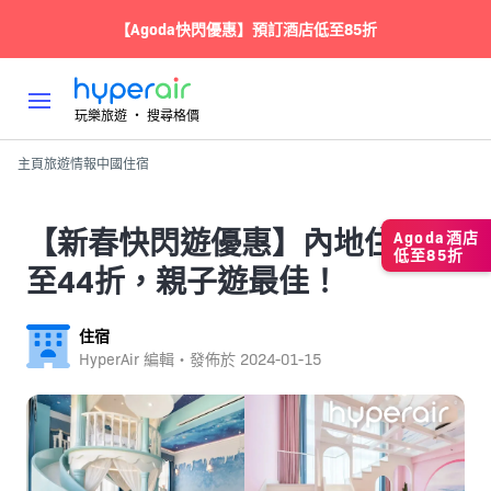
【Agoda快閃優惠】預訂酒店低至85折
玩樂旅遊 ‧ 搜尋格價
主頁
旅遊情報
中國
住宿
【新春快閃遊優惠】內地住宿低
Agoda酒店
低至85折
至44折，親子遊最佳！
住宿
HyperAir 編輯・發佈於
2024-01-15