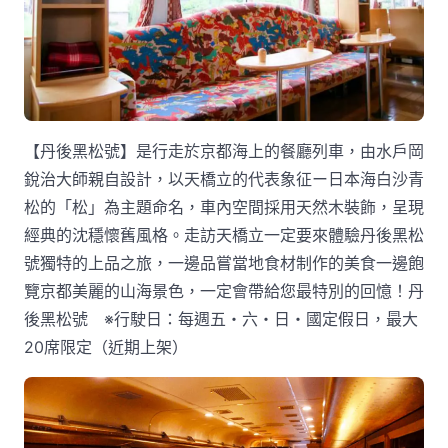
【丹後黑松號】是行走於京都海上的餐廳列車，由水戶岡
銳治大師親自設計，以天橋立的代表象征ー日本海白沙青
松的「松」為主題命名，車內空間採用天然木裝飾，呈現
經典的沈穩懷舊風格。走訪天橋立一定要來體驗丹後黑松
號獨特的上品之旅，一邊品嘗當地食材制作的美食一邊飽
覽京都美麗的山海景色，一定會帶給您最特別的回憶！丹
後黑松號 ※行駛日：每週五・六・日・國定假日，最大
20席限定（近期上架）