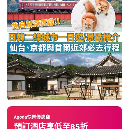
Agoda快閃優惠🏨
預訂酒店享低至85折