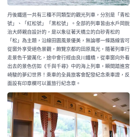
丹後鐵道一共有三種不同類型的觀光列車，分別是「青松
號」、「紅松號」「黑松號」。全部的列車皆由水戶岡銳
治大師親自設計的，是以象征著天橋立的白砂青松的
「松」為主題，沿線田園風景優美，無論哪一條路線皆可
從窗外享受絕色景觀，飽覽京都的田原風光，隨著列車行
走景色千變萬化，途中會行經由良川鐵橋，從車窗向外看
出去的景色仿如《千與千尋》中的海上列車，瞬間踏進宮
崎駿的夢幻世界！乘車的全員旅客會配發紀念乘車證，反
面設有印章欄可以蓋旅行紀念章。