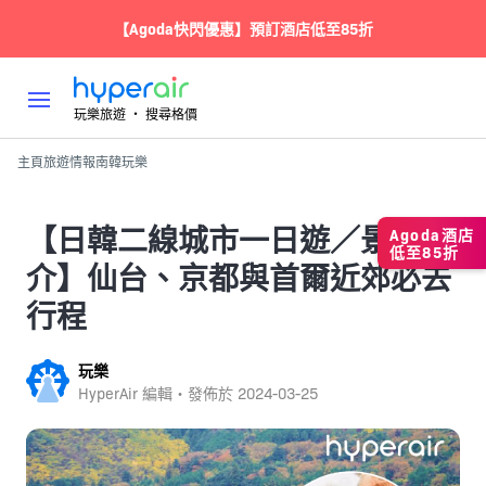
【Agoda快閃優惠】預訂酒店低至85折
玩樂旅遊 ‧ 搜尋格價
主頁
旅遊情報
南韓
玩樂
【日韓二線城市一日遊／景點推
Agoda酒店
低至85折
介】仙台、京都與首爾近郊必去
行程
玩樂
HyperAir 編輯・發佈於
2024-03-25