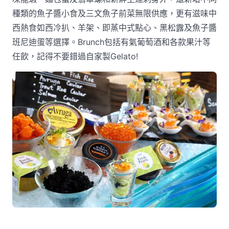
種類的魚子醬小食及三文魚子前菜無限供應，更有滋味中
西熱食如西冷扒、羊架、即蒸中式點心、黑松露及魚子醬
班尼迪蛋等選擇。Brunch包括有氣葡萄酒和各款果汁等
任飲，記得不要錯過自家製Gelato!