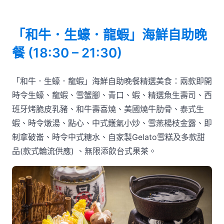
「和牛．生蠔．龍蝦」海鮮自助晚
餐 (18:30 – 21:30)
「和牛．生蠔．龍蝦」海鮮自助晚餐精選美食：兩款即開
時令生蠔、龍蝦、雪蟹腳、青口、蝦、精選魚生壽司、西
班牙烤脆皮乳豬、和牛壽喜燒、美國燒牛肋骨、泰式生
蝦、時令燉湯、點心、中式鑊氣小炒、雪燕楊枝金露、即
制拿破崙、時令中式糖水、自家製Gelato雪糕及多款甜
品(款式輪流供應) 、無限添飲台式果茶。