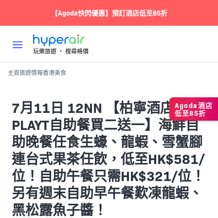
【Agoda快閃優惠】預訂酒店低至85折
玩樂旅遊 ‧ 搜尋格價
主頁
旅遊情報
香港
美食
7月11日 12NN 【柏寧酒店
Agoda酒店
低至85折
PLAYT自助餐買二送一】海鮮自
助晚餐任食生蠔、龍蝦、雪蟹腳
連台式果茶任飲，低至HK$581/
位！自助午餐只需HK$321/位！
另有週末自助早午餐歎凍龍蝦、
黑松露魚子醬！