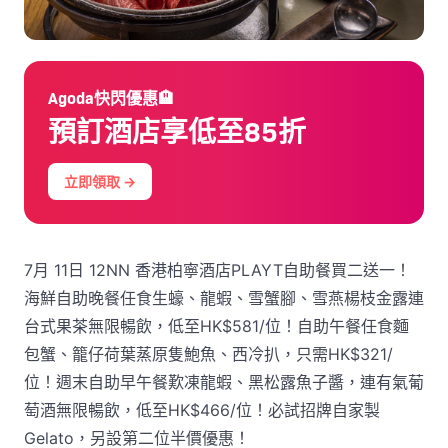
Agoda快閃優惠🏨
預訂酒店享低至85折
立即領取 →
7月 11日 12NN 香港柏寧酒店PLAYT自助餐買二送一！
海鮮自助晚餐任食生蠔、龍蝦、雪蟹腳、雪燕楊枝金露連
台式果茶無限暢飲，低至HK$581/位！自助午餐任食麵
包蟹、籠仔荷葉蒸原隻鮑魚、西冷扒，只需HK$321/
位！週末自助早午餐歎凍龍蝦、黑松露魚子醬，連有氣葡
萄酒無限暢飲，低至HK$466/位！必試招牌自家製
Gelato，另設第二位半價優惠！