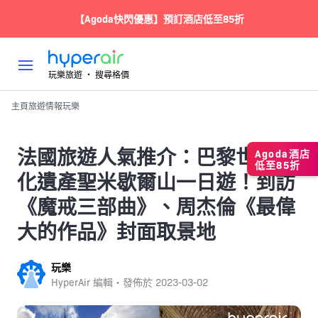
【Agoda快閃優惠】預訂酒店低至85折
玩樂旅遊 ‧ 搜尋格價
主頁
旅遊情報
玩樂
法國旅遊人氣推介：巴黎世界文
Agoda酒店
低至85折
化遺產聖米歇爾山一日遊！到訪
《魔戒三部曲》、周杰倫《最偉
大的作品》封面取景地
玩樂
HyperAir 編輯・發佈於
2023-03-02