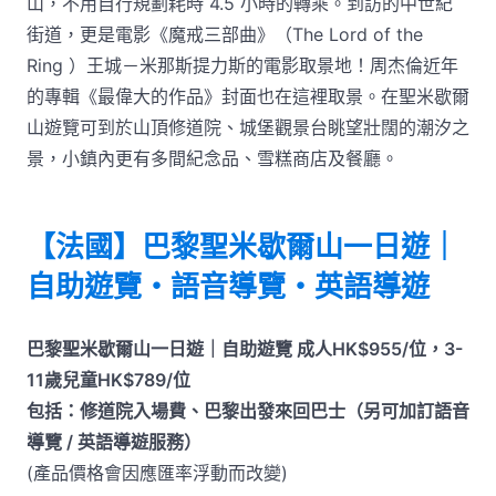
山，不用自行規劃耗時 4.5 小時的轉乘。到訪的中世紀
街道，更是電影《魔戒三部曲》（The Lord of the
Ring ）王城－米那斯提力斯的電影取景地！周杰倫近年
的專輯《最偉大的作品》封面也在這裡取景。在聖米歇爾
山遊覽可到於山頂修道院、城堡觀景台眺望壯闊的潮汐之
景，小鎮內更有多間紀念品、雪糕商店及餐廳。
【法國】巴黎聖米歇爾山一日遊｜
自助遊覽・語音導覽・英語導遊
巴黎聖米歇爾山一日遊｜自助遊覽 成人HK$955/位，3-
11歲兒童HK$789/位
包括：修道院入場費、巴黎出發來回巴士（另可加訂語音
導覽 / 英語導遊服務）
(產品價格會因應匯率浮動而改變)