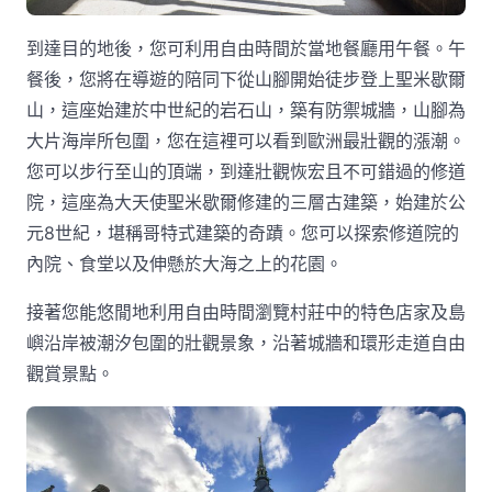
到達目的地後，您可利用自由時間於當地餐廳用午餐。午
餐後，您將在導遊的陪同下從山腳開始徒步登上聖米歇爾
山，這座始建於中世紀的岩石山，築有防禦城牆，山腳為
大片海岸所包圍，您在這裡可以看到歐洲最壯觀的漲潮。
您可以步行至山的頂端，到達壯觀恢宏且不可錯過的修道
院，這座為大天使聖米歇爾修建的三層古建築，始建於公
元8世紀，堪稱哥特式建築的奇蹟。您可以探索修道院的
內院、食堂以及伸懸於大海之上的花園。
接著您能悠閒地利用自由時間瀏覽村莊中的特色店家及島
嶼沿岸被潮汐包圍的壯觀景象，沿著城牆和環形走道自由
觀賞景點。