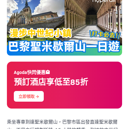
Agoda快閃優惠🏨
預訂酒店享低至85折
立即領取 →
乘坐專車到達聖米歇爾山，巴黎市區出發直達聖米歇爾