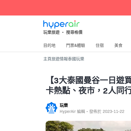
玩樂旅遊 ‧ 搜尋格價
目的地
門票&體驗
住宿
美食
主頁
旅遊情報
泰國
玩樂
【3大泰國曼谷一日遊買
卡熱點、夜市，2人同行
玩樂
HyperAir 編輯・發佈於
2023-11-22