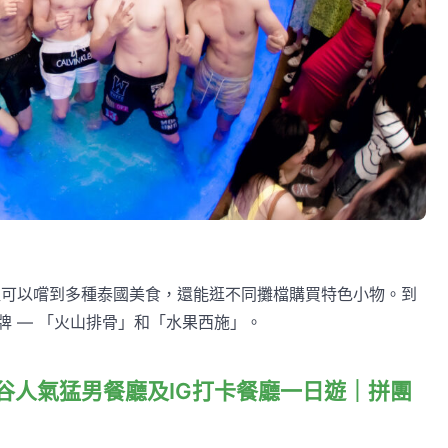
市裡可以嚐到多種泰國美食，還能逛不同攤檔購買特色小物。到
牌 — 「火山排骨」和「水果西施」。
曼谷人氣猛男餐廳及IG打卡餐廳一日遊｜拼團