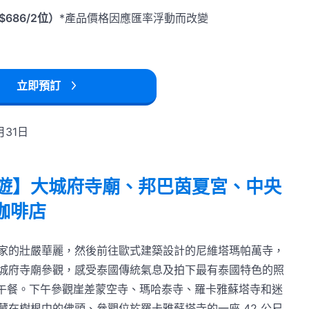
$686/2位）
*產品價格因應匯率浮動而改變
立即預訂
月31日
漫遊】大城府寺廟、邦巴茵夏宮、中央
 咖啡店
家的壯嚴華麗，然後前往歐式建築設計的尼維塔瑪帕萬寺，
城府寺廟參觀，感受泰國傳統氣息及拍下最有泰國特色的照
功市場享用午餐。下午參觀崖差蒙空寺、瑪哈泰寺、羅卡雅蘇塔寺和迷
在樹根中的佛頭、參觀位於羅卡雅蘇塔寺的一座 42 公尺