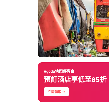
Agoda快閃優惠🏨
預訂酒店享低至85折
立即領取 →