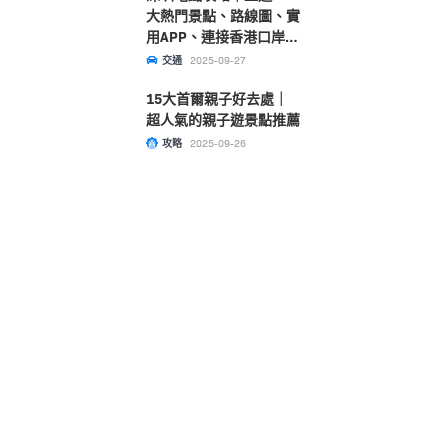
大熱門景點、路線圖、實
用APP、連接香港口岸一
文睇清！
交通
2025-09-27
15大首爾親子好去處｜
超人氣的親子遊景點推薦
攻略
2025-09-26