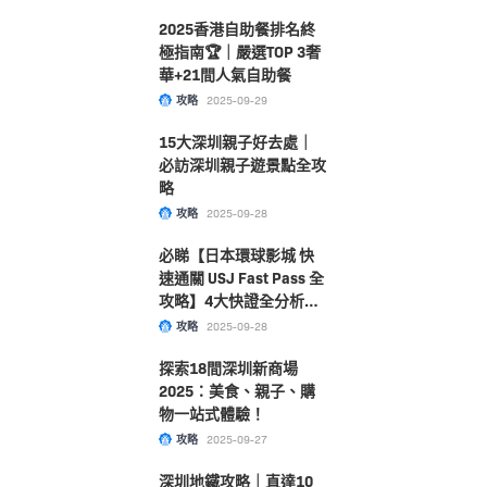
2025香港自助餐排名終
極指南🏆｜嚴選TOP 3奢
華+21間人氣自助餐
攻略
2025-09-29
15大深圳親子好去處｜
必訪深圳親子遊景點全攻
略
攻略
2025-09-28
必睇【日本環球影城 快
速通關 USJ Fast Pass 全
攻略】4大快證全分析！
附購票及選擇指南大公
攻略
2025-09-28
開！
探索18間深圳新商場
2025：美食、親子、購
物一站式體驗！
攻略
2025-09-27
深圳地鐵攻略｜直達10