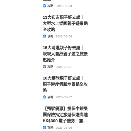
攻略
2025-09-09
11大布吉親子好去處｜
大型水上樂園親子遊景點
全攻略
攻略
2025-09-08
15大清邁親子好去處｜
親親大自然親子遊之旅景
點推介
攻略
2025-09-07
10大華欣親子好去處｜
親子遊度假勝地景點全攻
略
攻略
2025-08-27
【獨家優惠】投保中銀集
團保險指定旅遊保送高達
HK$300 電子禮券！兼享
75折！
攻略
2025-03-06