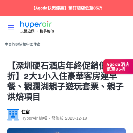
【Agoda快閃優惠】預訂酒店低至85折
玩樂旅遊 ‧ 搜尋格價
主頁
旅遊情報
中國
住宿
【深圳硬石酒店年終促銷低至24
Agoda酒店
低至85折
折】2大1小入住豪華客房連早
餐、觀瀾湖親子遊玩套票、親子
烘焙項目
住宿
HyperAir 編輯・發佈於
2023-12-19