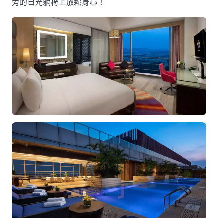
旁的日光躺椅上放鬆身心！