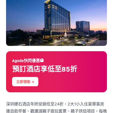
Agoda快閃優惠🏨
預訂酒店享低至85折
立即領取 →
深圳硬石酒店年終促銷低至24折，2大1小入住豪華客房
連自助早餐、觀瀾湖親子遊玩套票、親子烘焙項目，每晚