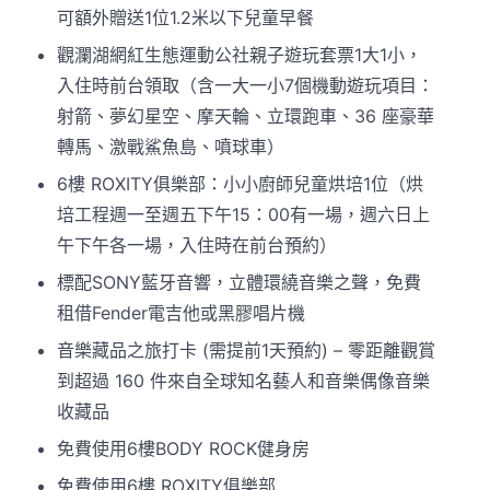
可額外贈送1位1.2米以下兒童早餐
觀瀾湖網紅生態運動公社親子遊玩套票1大1小，
入住時前台領取（含一大一小7個機動遊玩項目：
射箭、夢幻星空、摩天輪、立環跑車、36 座豪華
轉馬、激戰鯊魚島、噴球車）
6樓 ROXITY俱樂部：小小廚師兒童烘培1位（烘
培工程週一至週五下午15：00有一場，週六日上
午下午各一場，入住時在前台預約）
標配SONY藍牙音響，立體環繞音樂之聲，免費
租借Fender電吉他或黑膠唱片機
音樂藏品之旅打卡 (需提前1天預約) – 零距離觀賞
到超過 160 件來自全球知名藝人和音樂偶像音樂
收藏品
免費使用6樓BODY ROCK健身房
免費使用6樓 ROXITY俱樂部