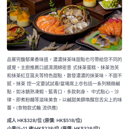
品嘗完馥郁果香味道，濃濃抹茶味甜點也可帶給您不同的
感覺。主廚推薦口感濕潤綿密意 式抹茶蛋糕、抹茶泡芙
和抹茶紅豆窩夫等特色甜點，散發濃濃的抹茶味，不甜不
腻，抹茶 控一定要試試看!當場席上亦包括一系列精緻鹹
點，如冰鎮熟凍蝦、藍青口、多款刺身、 中式點心、沙
律、即煮粉麵等滋味美食，以鹹甜美饌喚醒您舌尖上的味
蕾。(食物款式輪 流供應)
成人 HK$328/位 (原價: HK$518/位)
小童(5-11 歲)HK$238/位 (原價: HK$328/位)