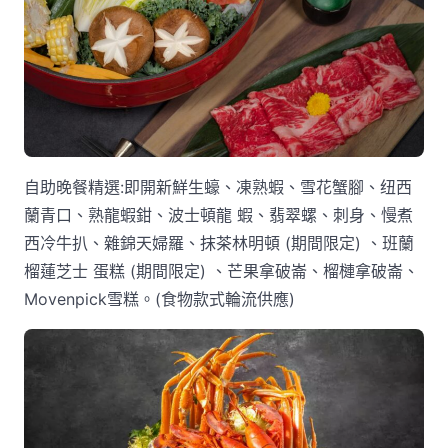
自助晚餐精選:即開新鮮生蠔、凍熟蝦、雪花蟹腳、纽西
蘭青口、熟龍蝦鉗、波士頓龍 蝦、翡翠螺、刺身、慢煮
西冷牛扒、雜錦天婦羅、抹茶林明頓 (期間限定) 、班蘭
榴蓮芝士 蛋糕 (期間限定) 、芒果拿破崙、榴槤拿破崙、
Movenpick雪糕。(食物款式輪流供應)