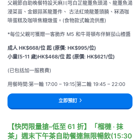
父親節自助晚餐特設天麻川芎白芷龍躉魚頭湯、龍躉魚湯
浸菜苗、金銀蒜蒸龍躉件、 古法紅燒龍躉頭腩、冧酒咖
啡蛋糕及咖啡焦糖燉蛋。(食物款式輪流供應)
*每位父親可獲贈一客脆炸 M5 和牛哥頓布伴鮮茄山楂醬
成人 HK$668/位 起 (原價: HK$995/位)
小童(5-11 歲)HK$468/位 起 (原價: HK$621/位)
(已包括加一服務費)
用餐時間:第一輪 17:00 – 19:15|第二輪 19:45 – 22:00
立即預訂
【快閃限量搶–低至 61 折】「榴槤 ‧ 抹
茶」週末下午茶自助餐連無限暢飲(15:30