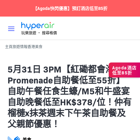
【Agoda快閃優惠】預訂酒店低至85折
玩樂旅遊 ‧ 搜尋格價
主頁
旅遊情報
香港
美食
5月31日 3PM【紅磡都會海逸
Agoda酒店
低至85折
Promenade自助餐低至55折】
自助午餐任食生蠔/M5和牛盛宴
自助晚餐低至HK$378/位！仲有
榴槤x抹茶週末下午茶自助餐及
父親節優惠！
美食