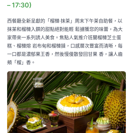
– 17:30)
西餐廳全新呈獻的「榴槤‧抹茶」周末下午茶自助餐，以
抹茶和榴槤入饌的甜點絕對能輕 鬆擄獲您的味蕾，為大
家帶來一系列誘人美食。焦點人氣推介班蘭榴槤芝士蛋
糕、榴槤熔 岩布甸和榴槤撻，口感層次豐富而清晰，每
一口都是濃郁果王香，然後慢僈散發回甘果 香，讓人齒
頰「榴」香。