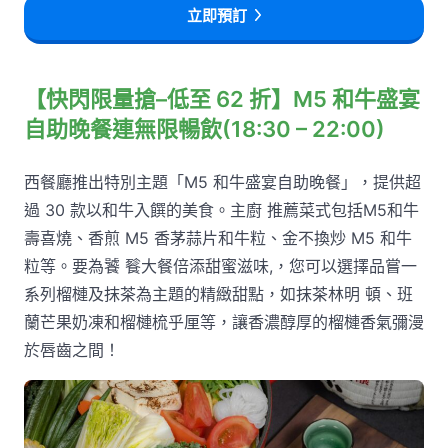
立即預訂
【快閃限量搶–低至 62 折】M5 和牛盛宴
自助晚餐連無限暢飲(18:30 – 22:00)
西餐廳推出特別主題「M5 和牛盛宴自助晚餐」，提供超
過 30 款以和牛入饌的美食。主廚 推薦菜式包括M5和牛
壽喜燒、香煎 M5 香茅蒜片和牛粒、金不換炒 M5 和牛
粒等。要為饕 餮大餐倍添甜蜜滋味,，您可以選擇品嘗一
系列榴槤及抹茶為主題的精緻甜點，如抹茶林明 頓、班
蘭芒果奶凍和榴槤梳乎厘等，讓香濃醇厚的榴槤香氣彌漫
於唇齒之間！