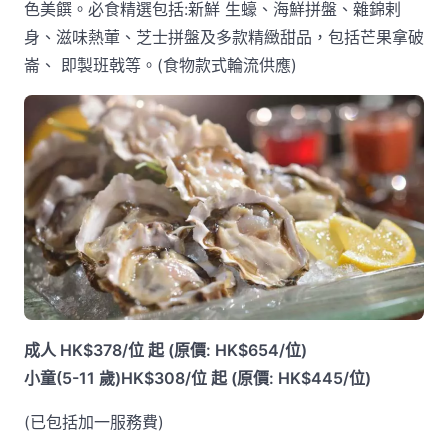
色美饌。必食精選包括:新鮮 生蠔、海鮮拼盤、雜錦剌
身、滋味熱葷、芝士拼盤及多款精緻甜品，包括芒果拿破
崙、 即製班戟等。(食物款式輪流供應)
成人 HK$378/位 起 (原價: HK$654/位)
小童(5-11 歲)HK$308/位 起 (原價: HK$445/位)
(已包括加一服務費)