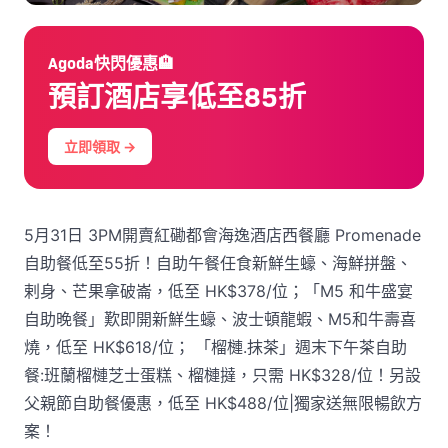
Agoda快閃優惠🏨
預訂酒店享低至85折
立即領取 →
5月31日 3PM開賣紅磡都會海逸酒店西餐廳 Promenade
自助餐低至55折！自助午餐任食新鮮生蠔、海鮮拼盤、
剌身、芒果拿破崙，低至 HK$378/位；「M5 和牛盛宴
自助晚餐」歎即開新鮮生蠔、波士頓龍蝦、M5和牛壽喜
燒，低至 HK$618/位； 「榴槤.抹茶」週末下午茶自助
餐:班蘭榴槤芝士蛋糕、榴槤撻，只需 HK$328/位！另設
父親節自助餐優惠，低至 HK$488/位|獨家送無限暢飲方
案！