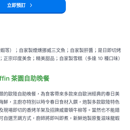
立即預訂
虎蝦等）；自家製煙燻挪威三文魚；自家製肝醬；是日即切烤
正宗印度美食；精美甜品；自家製雪糕（多達 10 種口味）
fin 茶園自助晚餐
題的歐陸自助晚餐，為食客帶來多款來自歐洲經典的春日美
海鮮，主廚亦特別以時令春日食材入饌，炮製多款歐陸特色
及現場即切的香烤羊架及招牌威靈頓牛柳等。當然也不能錯
可自選烹調方式，廚師將即叫即煮，新鮮炮製原隻滋味龍蝦