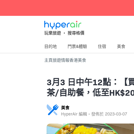
玩樂旅遊 ‧ 搜尋格價
目的地
門票&體驗
住宿
美食
主頁
旅遊情報
香港
美食
3月3 日中午12點：【
茶/自助餐，低至HK$20
美食
HyperAir 編輯・發佈於
2023-03-07