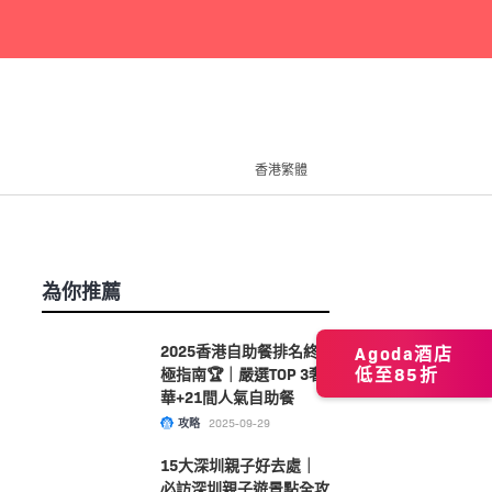
香港繁體
為你推薦
2025香港自助餐排名終
Agoda酒店
低至85折
極指南🏆｜嚴選TOP 3奢
華+21間人氣自助餐
攻略
2025-09-29
15大深圳親子好去處｜
必訪深圳親子遊景點全攻