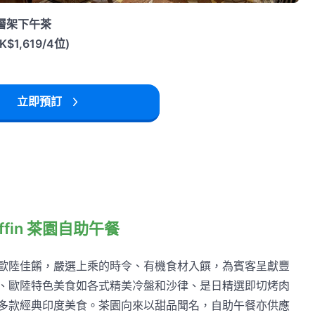
三層架下午茶
$1,619/4位)
立即預訂
fin 茶園自助午餐
歐陸佳餚，嚴選上乘的時令、有機食材入饌，為賓客呈獻豐
、歐陸特色美食如各式精美冷盤和沙律、是日精選即切烤肉
多款經典印度美食。茶園向來以甜品聞名，自助午餐亦供應