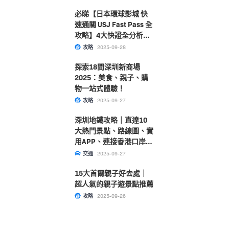
必睇【日本環球影城 快
速通關 USJ Fast Pass 全
攻略】4大快證全分析！
附購票及選擇指南大公
攻略
2025-09-28
開！
探索18間深圳新商場
2025：美食、親子、購
物一站式體驗！
攻略
2025-09-27
深圳地鐵攻略｜直達10
大熱門景點、路線圖、實
用APP、連接香港口岸一
文睇清！
交通
2025-09-27
15大首爾親子好去處｜
超人氣的親子遊景點推薦
攻略
2025-09-26