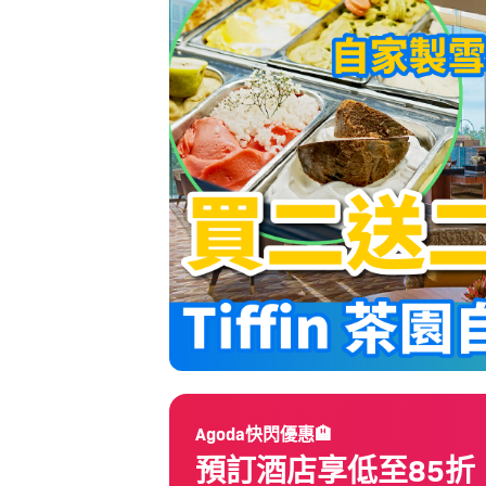
Agoda快閃優惠🏨
預訂酒店享低至85折