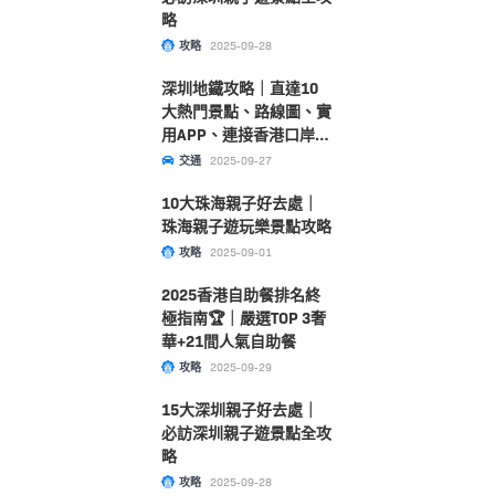
略
攻略
2025-09-28
深圳地鐵攻略｜直達10
大熱門景點、路線圖、實
用APP、連接香港口岸一
文睇清！
交通
2025-09-27
10大珠海親子好去處｜
珠海親子遊玩樂景點攻略
攻略
2025-09-01
2025香港自助餐排名終
極指南🏆｜嚴選TOP 3奢
華+21間人氣自助餐
攻略
2025-09-29
15大深圳親子好去處｜
必訪深圳親子遊景點全攻
略
攻略
2025-09-28