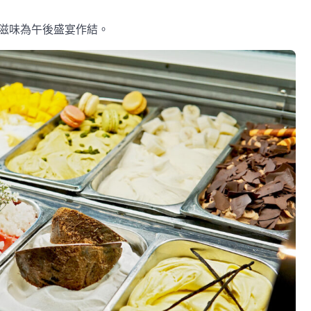
蜜滋味為午後盛宴作結。