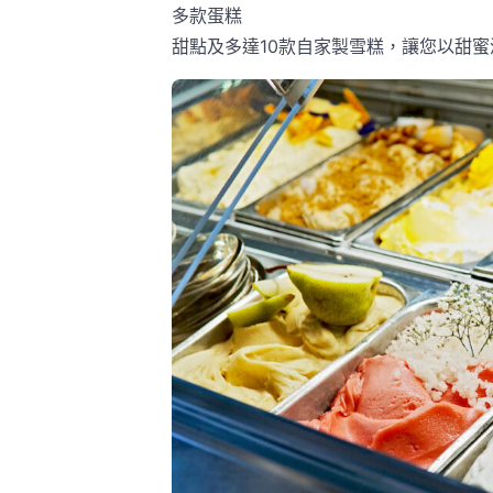
多款蛋糕
甜點及多達10款自家製雪糕，讓您以甜