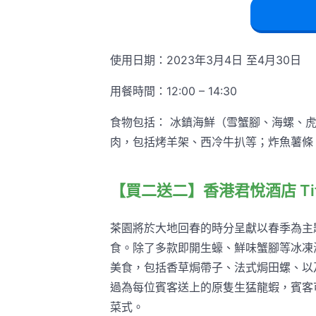
使用日期：2023年3月4日 至4月30日
用餐時間：12:00 – 14:30
食物包括： 冰鎮海鮮（雪蟹腳、海螺、
肉，包括烤羊架、西冷牛扒等；炸魚薯條；
【買二送二】香港君悅酒店 Tif
茶園將於大地回春的時分呈獻以春季為主
食。除了多款即開生蠔、鮮味蟹腳等冰凍
美食，包括香草焗帶子、法式焗田螺、以
過為每位賓客送上的原隻生猛龍蝦，賓客
菜式。