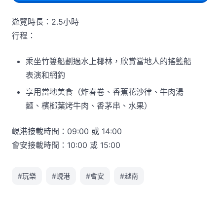
遊覽時長：2.5小時
行程：
乘坐竹簍船劃過水上椰林，欣賞當地人的搖籃船
表演和網釣
享用當地美食（炸春卷、香蕉花沙律、牛肉湯
麵、檳榔葉烤牛肉、香茅串、水果）
峴港接載時間：09:00 或 14:00
會安接載時間：10:00 或 15:00
#玩樂
#峴港
#會安
#越南