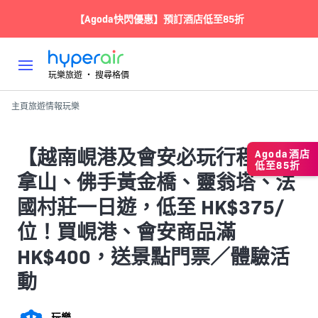
【Agoda快閃優惠】預訂酒店低至85折
玩樂旅遊 ‧ 搜尋格價
主頁
旅遊情報
玩樂
【越南峴港及會安必玩行程】巴
Agoda酒店
低至85折
拿山、佛手黃金橋、靈翁塔、法
國村莊一日遊，低至 HK$375/
位！買峴港、會安商品滿
HK$400，送景點門票／體驗活
動
玩樂