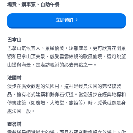
場費、纜車票、自助午餐
立即預訂
巴拿山
巴拿山氣候宜人、景緻優美，遠離塵囂，更可欣賞花園景
觀和巴拿山頂美景、感受雲霧繚繞的歐風仙境，還可眺望
山巒與海景，是走訪峴港的必去景點之一。
法國村
漫步在廣受歡迎的法國村，這裡是經典法國的完整復製
品，擁有老式建築和鵝卵石街道。當您漫步在經典地標和
傳統建築（如廣場、大教堂、旅館等）時，感覺就像是身
處法國一般。
靈翁塔
靈翁塔是峴港最大的塔，而且有觀音雕像豎立於塔上。你