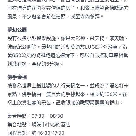
可在漂亮的花園找尋僧侶的房子，和攀上瞭望台俯瞰遠方
風景。不少遊客會前往拍照，或至寺內參拜。
夢幻公園
設有很多小型遊樂設施，像是大怒神、飛天椅、摩天輪、
侏羅紀公園等。最熱門的活動莫過於LUGE戶外滑車，沿
著650公尺的蜿蜒跑道迅速滑下，可以自己控制車速相當
刺激有趣，全程約5分鐘。
佛手金橋
被譽為世界上最壯觀的人行天橋之一，並成為了著名打卡
景點。佛手橋由一雙巨大的手撐起來，橋長約150米。在
橋上欣賞壯麗的景色，盡收眼底俯瞰鬱鬱蔥蔥的群山。
集合時間：07:30 – 08:30
集合地點：峴港市中心的酒店
回程資訊：約 16:30-17:00