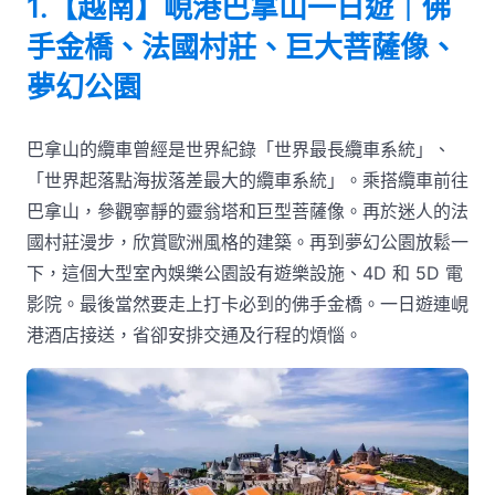
1.【越南】峴港巴拿山一日遊｜佛
手金橋、法國村莊、巨大菩薩像、
夢幻公園
巴拿山的纜車曾經是世界紀錄「世界最長纜車系統」、
「世界起落點海拔落差最大的纜車系統」。乘搭纜車前往
巴拿山，參觀寧靜的靈翁塔和巨型菩薩像。再於迷人的法
國村莊漫步，欣賞歐洲風格的建築。再到夢幻公園放鬆一
下，這個大型室內娛樂公園設有遊樂設施、4D 和 5D 電
影院。最後當然要走上打卡必到的佛手金橋。一日遊連峴
港酒店接送，省卻安排交通及行程的煩惱。