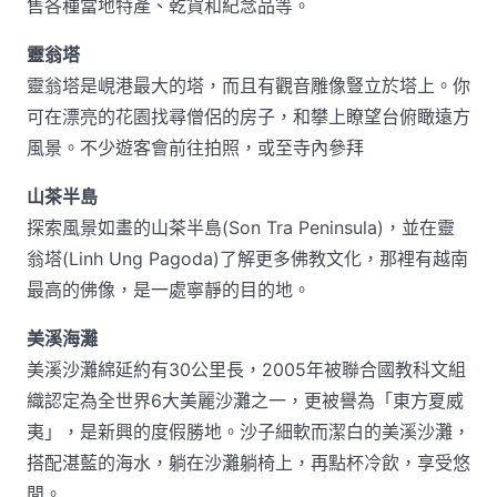
售各種當地特產、乾貨和紀念品等。
靈翁塔
靈翁塔是峴港最大的塔，而且有觀音雕像豎立於塔上。你
可在漂亮的花園找尋僧侶的房子，和攀上瞭望台俯瞰遠方
風景。不少遊客會前往拍照，或至寺內參拜
山茶半島
探索風景如畫的山茶半島(Son Tra Peninsula)，並在靈
翁塔(Linh Ung Pagoda)了解更多佛教文化，那裡有越南
最高的佛像，是一處寧靜的目的地。
美溪海灘
美溪沙灘綿延約有30公里長，2005年被聯合國教科文組
織認定為全世界6大美麗沙灘之一，更被譽為「東方夏威
夷」，是新興的度假勝地。沙子細軟而潔白的美溪沙灘，
搭配湛藍的海水，躺在沙灘躺椅上，再點杯冷飲，享受悠
閒。