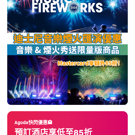
Agoda快閃優惠🏨
預訂酒店享低至85折