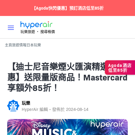
【Agoda快閃優惠】預訂酒店低至85折
玩樂旅遊 ‧ 搜尋格價
主頁
旅遊情報
日本
玩樂
【迪士尼音樂煙火匯演精選優
Agoda酒店
低至85折
惠】送限量版商品！Mastercard
享額外85折！
玩樂
HyperAir 編輯・發佈於
2024-08-14