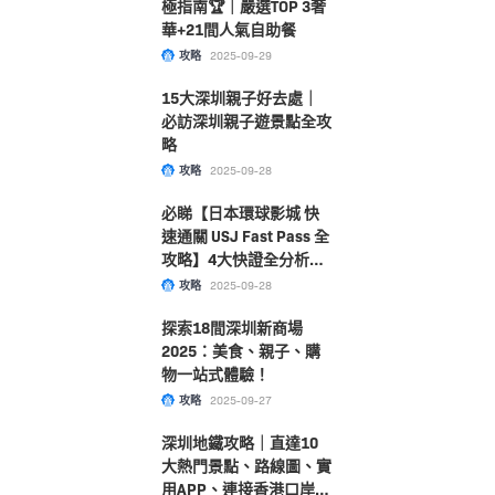
極指南🏆｜嚴選TOP 3奢
華+21間人氣自助餐
攻略
2025-09-29
15大深圳親子好去處｜
必訪深圳親子遊景點全攻
略
攻略
2025-09-28
必睇【日本環球影城 快
速通關 USJ Fast Pass 全
攻略】4大快證全分析！
附購票及選擇指南大公
攻略
2025-09-28
開！
探索18間深圳新商場
2025：美食、親子、購
物一站式體驗！
攻略
2025-09-27
深圳地鐵攻略｜直達10
大熱門景點、路線圖、實
用APP、連接香港口岸一