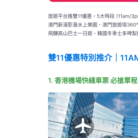
旅遊平台推雙11優惠，5大時段 (11am/3p
澳門新濠影滙水上樂園、澳門旅遊塔360
飛驒高山巴士一日遊、韓國冬季士多啤梨採
雙11優惠特別推介｜11
1. 香港機場快綫車票 必搶單