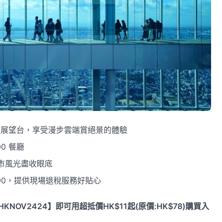
闊天空展望台，享受漫步雲端賞絕景的體驗
00 餐廳
城市風光盡收眼底
300，提供現場退稅服務好貼心
OV2424】即可用超抵價HK$11起(原價:HK$78)購買入