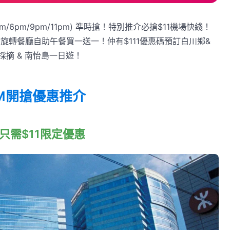
m/6pm/9pm/11pm) 準時搶！特別推介必搶$11機場快綫！
°旋轉餐廳自助午餐買一送一！仲有$111優惠碼預訂白川鄉&
摘 & 南怡島一日遊！
AM開搶優惠推介
程只需$11限定優惠