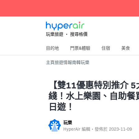
玩樂旅遊 ‧ 搜尋格價
目的地
門票&體驗
住宿
美食
主頁
旅遊情報
南韓
玩樂
【雙11優惠特別推介 
綫！水上樂園、自助餐買
日遊！
玩樂
HyperAir 編輯・發佈於
2023-11-09