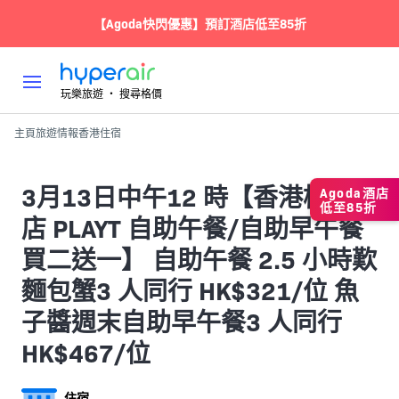
【Agoda快閃優惠】預訂酒店低至85折
玩樂旅遊 ‧ 搜尋格價
主頁
旅遊情報
香港
住宿
3月13日中午12 時【香港柏寧酒
Agoda酒店
低至85折
店 PLAYT 自助午餐/自助早午餐
買二送一】 自助午餐 2.5 小時歎
麵包蟹3 人同行 HK$321/位 魚
子醬週末自助早午餐3 人同行
HK$467/位
住宿