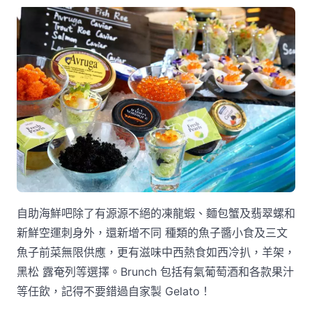
自助海鮮吧除了有源源不絕的凍龍蝦、麵包蟹及翡翠螺和
新鮮空運刺身外，還新增不同 種類的魚子醬小食及三文
魚子前菜無限供應，更有滋味中西熱食如西冷扒，羊架，
黑松 露奄列等選擇。Brunch 包括有氣葡萄酒和各款果汁
等任飲，記得不要錯過自家製 Gelato！