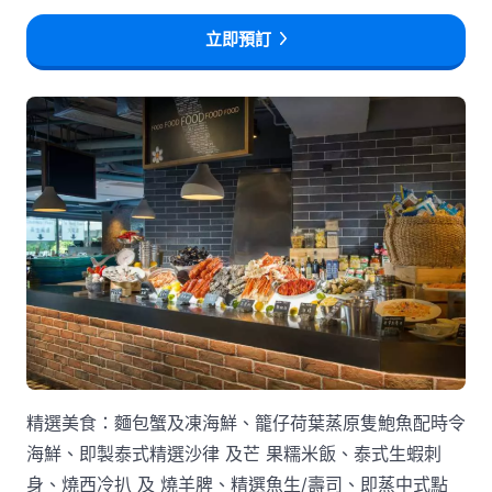
立即預訂
精選美食：麵包蟹及凍海鮮、籠仔荷葉蒸原隻鮑魚配時令
海鮮、即製泰式精選沙律 及芒 果糯米飯、泰式生蝦刺
身、燒西冷扒 及 燒羊脾、精選魚生/壽司、即蒸中式點