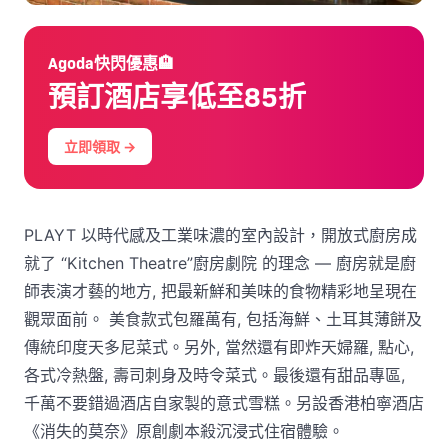
Agoda快閃優惠🏨
預訂酒店享低至85折
立即領取 →
PLAYT 以時代感及工業味濃的室內設計，開放式廚房成
就了 “Kitchen Theatre”廚房劇院 的理念 — 廚房就是廚
師表演才藝的地方, 把最新鮮和美味的食物精彩地呈現在
觀眾面前。 美食款式包羅萬有, 包括海鮮、土耳其薄餅及
傳統印度天多尼菜式。另外, 當然還有即炸天婦羅, 點心,
各式冷熱盤, 壽司刺身及時令菜式。最後還有甜品專區,
千萬不要錯過酒店自家製的意式雪糕。另設香港柏寧酒店
《消失的莫奈》原創劇本殺沉浸式住宿體驗。