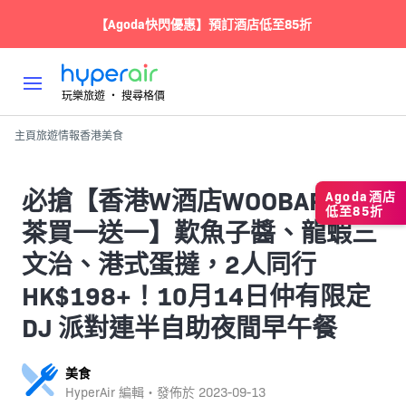
【Agoda快閃優惠】預訂酒店低至85折
玩樂旅遊 ‧ 搜尋格價
主頁
旅遊情報
香港
美食
必搶【香港W酒店WOOBAR下午
Agoda酒店
低至85折
茶買一送一】歎魚子醬、龍蝦三
文治、港式蛋撻，2人同行
HK$198+！10月14日仲有限定
DJ 派對連半自助夜間早午餐
美食
HyperAir 編輯・發佈於
2023-09-13